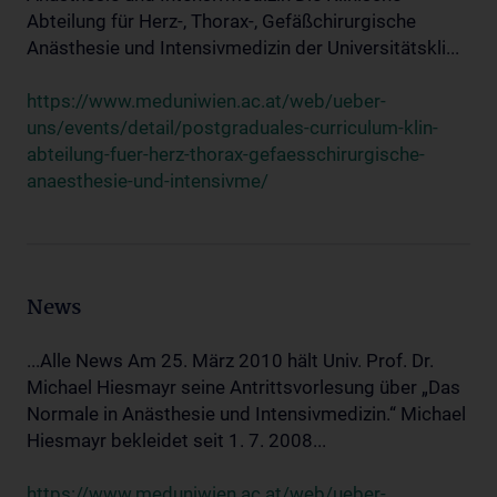
Abteilung für Herz-, Thorax-, Gefäßchirurgische
Anästhesie und Intensivmedizin der Universitätskli...
https://www.meduniwien.ac.at/web/ueber-
uns/events/detail/postgraduales-curriculum-klin-
abteilung-fuer-herz-thorax-gefaesschirurgische-
anaesthesie-und-intensivme/
News
...Alle News Am 25. März 2010 hält Univ. Prof. Dr.
Michael Hiesmayr seine Antrittsvorlesung über „Das
Normale in Anästhesie und Intensivmedizin.“ Michael
Hiesmayr bekleidet seit 1. 7. 2008...
https://www.meduniwien.ac.at/web/ueber-