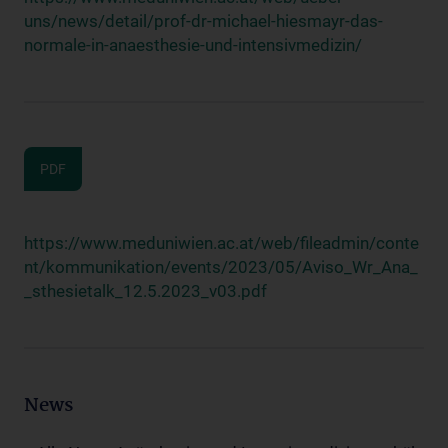
uns/news/detail/prof-dr-michael-hiesmayr-das-
normale-in-anaesthesie-und-intensivmedizin/
PDF
https://www.meduniwien.ac.at/web/fileadmin/conte
nt/kommunikation/events/2023/05/Aviso_Wr_Ana_
_sthesietalk_12.5.2023_v03.pdf
News