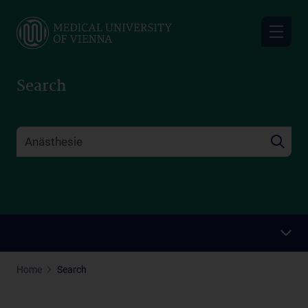
Skip
to
main
content
Search
Home
Search