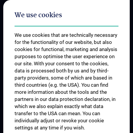
Postgraduate Trainings
We use cookies
Dual Career
Trusted Reseach - Research Security - Foreign Interference
We use cookies that are technically necessary
UNESCO Chair on Bioethics
for the functionality of our website, but also
MUVI
cookies for functional, marketing and analysis
purposes to optimise the user experience on
our site. With your consent to the cookies,
Connect with us
data is processed both by us and by third-
party providers, some of which are based in
third countries (e.g. the USA). You can find
more information about the tools and the
partners in our data protection declaration, in
which we also explain exactly what data
PRESSE
transfer to the USA can mean. You can
JOBS
individually adjust or revoke your cookie
MEDUNI SHOP
settings at any time if you wish.