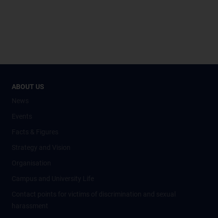
ABOUT US
News
Events
Facts & Figures
Strategy and Vision
Organisation
Campus and University Life
Contact points for victims of discrimination and sexual
harassment