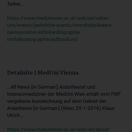
Teilne...
https://www.meduniwien.ac.at/web/en/ueber-
uns/events/jaehrliche-events/interdisziplinaere-
perioperative-echokardiographie-
notfallsonographie/aufbaukurs/
Detailsite | MedUni Vienna
...All News [in German:] Anästhesist und
Intensivmediziner der MedUni Wien erhält vom FWF
vergebene Auszeichnung auf dem Gebiet der
Anästhesie [in German:] (Wien, 25-1-2016) Klaus
Ulrich ...
https://www.meduniwien.ac.at/web/en/about-