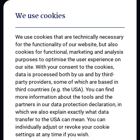
Postgraduate Trainings
We use cookies
Dual Career
Trusted Reseach - Research Security - Foreign Interference
We use cookies that are technically necessary
UNESCO Chair on Bioethics
for the functionality of our website, but also
MUVI
cookies for functional, marketing and analysis
purposes to optimise the user experience on
our site. With your consent to the cookies,
Connect with us
data is processed both by us and by third-
party providers, some of which are based in
third countries (e.g. the USA). You can find
more information about the tools and the
partners in our data protection declaration, in
which we also explain exactly what data
PRESSE
transfer to the USA can mean. You can
JOBS
individually adjust or revoke your cookie
MEDUNI SHOP
settings at any time if you wish.