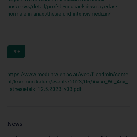
uns/news/detail/prof-dr-michael-hiesmayr-das-
normale-in-anaesthesie-und-intensivmedizin/
PDF
https://www.meduniwien.ac.at/web/fileadmin/conte
nt/kommunikation/events/2023/05/Aviso_Wr_Ana_
_sthesietalk_12.5.2023_v03.pdf
News