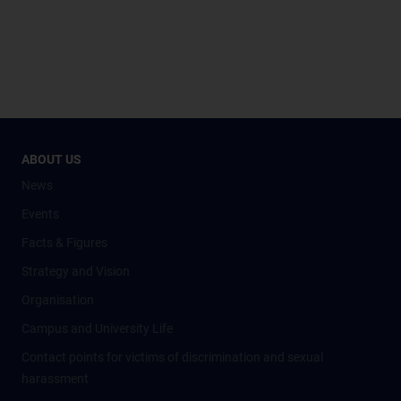
ABOUT US
News
Events
Facts & Figures
Strategy and Vision
Organisation
Campus and University Life
Contact points for victims of discrimination and sexual
harassment