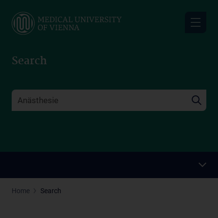
Skip
to
main
content
Search
Home
Search