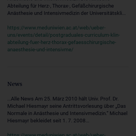
Abteilung für Herz-, Thorax-, Gefäßchirurgische
Anästhesie und Intensivmedizin der Universitätskli...
https://www.meduniwien.ac.at/web/ueber-
uns/events/detail/postgraduales-curriculum-klin-
abteilung-fuer-herz-thorax-gefaesschirurgische-
anaesthesie-und-intensivme/
News
...Alle News Am 25. März 2010 hält Univ. Prof. Dr.
Michael Hiesmayr seine Antrittsvorlesung über „Das
Normale in Anästhesie und Intensivmedizin.“ Michael
Hiesmayr bekleidet seit 1. 7. 2008...
https://www.meduniwien.ac.at/web/ueber-