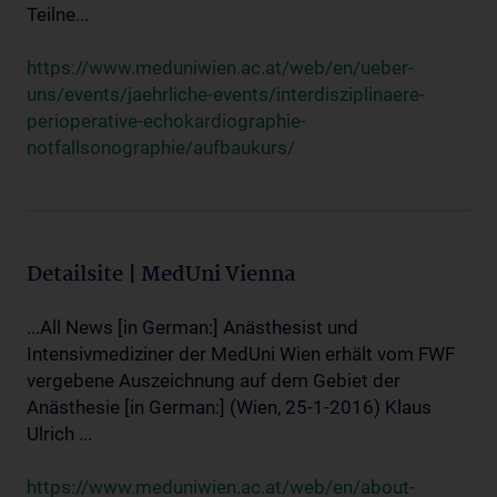
Teilne...
https://www.meduniwien.ac.at/web/en/ueber-
uns/events/jaehrliche-events/interdisziplinaere-
perioperative-echokardiographie-
notfallsonographie/aufbaukurs/
Detailsite | MedUni Vienna
...All News [in German:] Anästhesist und
Intensivmediziner der MedUni Wien erhält vom FWF
vergebene Auszeichnung auf dem Gebiet der
Anästhesie [in German:] (Wien, 25-1-2016) Klaus
Ulrich ...
https://www.meduniwien.ac.at/web/en/about-