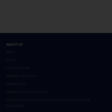
ABOUT US
News
Events
Facts & Figures
Strategy and Vision
Organisation
Campus and University Life
Contact points for victims of discrimination and sexual
harassment