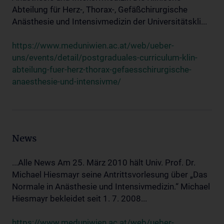
Abteilung für Herz-, Thorax-, Gefäßchirurgische
Anästhesie und Intensivmedizin der Universitätskli...
https://www.meduniwien.ac.at/web/ueber-
uns/events/detail/postgraduales-curriculum-klin-
abteilung-fuer-herz-thorax-gefaesschirurgische-
anaesthesie-und-intensivme/
News
...Alle News Am 25. März 2010 hält Univ. Prof. Dr.
Michael Hiesmayr seine Antrittsvorlesung über „Das
Normale in Anästhesie und Intensivmedizin.“ Michael
Hiesmayr bekleidet seit 1. 7. 2008...
https://www.meduniwien.ac.at/web/ueber-