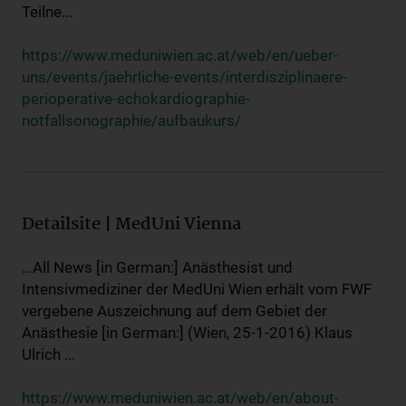
Teilne...
https://www.meduniwien.ac.at/web/en/ueber-
uns/events/jaehrliche-events/interdisziplinaere-
perioperative-echokardiographie-
notfallsonographie/aufbaukurs/
Detailsite | MedUni Vienna
...All News [in German:] Anästhesist und
Intensivmediziner der MedUni Wien erhält vom FWF
vergebene Auszeichnung auf dem Gebiet der
Anästhesie [in German:] (Wien, 25-1-2016) Klaus
Ulrich ...
https://www.meduniwien.ac.at/web/en/about-