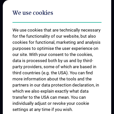
Postgraduate Trainings
We use cookies
Dual Career
Trusted Reseach - Research Security - Foreign Interference
We use cookies that are technically necessary
UNESCO Chair on Bioethics
for the functionality of our website, but also
MUVI
cookies for functional, marketing and analysis
purposes to optimise the user experience on
our site. With your consent to the cookies,
Connect with us
data is processed both by us and by third-
party providers, some of which are based in
third countries (e.g. the USA). You can find
more information about the tools and the
partners in our data protection declaration, in
which we also explain exactly what data
PRESSE
transfer to the USA can mean. You can
JOBS
individually adjust or revoke your cookie
MEDUNI SHOP
settings at any time if you wish.