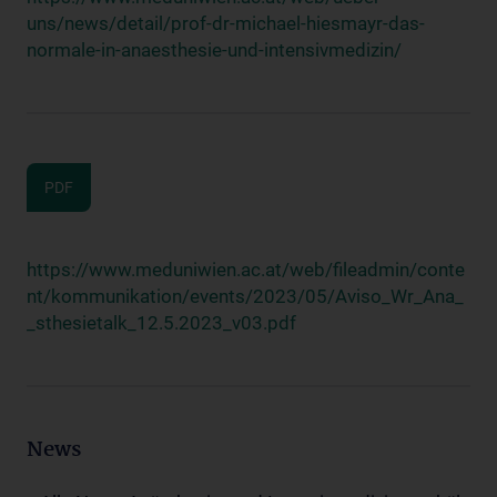
uns/news/detail/prof-dr-michael-hiesmayr-das-
normale-in-anaesthesie-und-intensivmedizin/
PDF
https://www.meduniwien.ac.at/web/fileadmin/conte
nt/kommunikation/events/2023/05/Aviso_Wr_Ana_
_sthesietalk_12.5.2023_v03.pdf
News