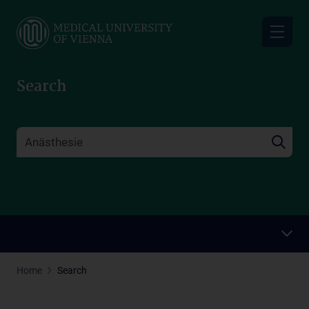
Skip
to
main
content
Search
Home
Search