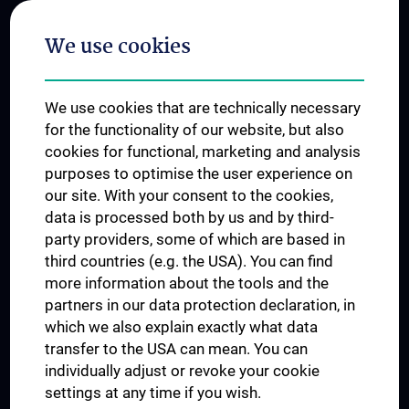
Postgraduate Trainings
We use cookies
Dual Career
Trusted Reseach - Research Security - Foreign Interference
We use cookies that are technically necessary
UNESCO Chair on Bioethics
for the functionality of our website, but also
MUVI
cookies for functional, marketing and analysis
purposes to optimise the user experience on
our site. With your consent to the cookies,
Connect with us
data is processed both by us and by third-
party providers, some of which are based in
third countries (e.g. the USA). You can find
more information about the tools and the
partners in our data protection declaration, in
which we also explain exactly what data
PRESSE
transfer to the USA can mean. You can
JOBS
individually adjust or revoke your cookie
MEDUNI SHOP
settings at any time if you wish.