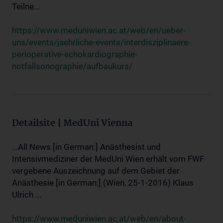
Teilne...
https://www.meduniwien.ac.at/web/en/ueber-
uns/events/jaehrliche-events/interdisziplinaere-
perioperative-echokardiographie-
notfallsonographie/aufbaukurs/
Detailsite | MedUni Vienna
...All News [in German:] Anästhesist und
Intensivmediziner der MedUni Wien erhält vom FWF
vergebene Auszeichnung auf dem Gebiet der
Anästhesie [in German:] (Wien, 25-1-2016) Klaus
Ulrich ...
https://www.meduniwien.ac.at/web/en/about-