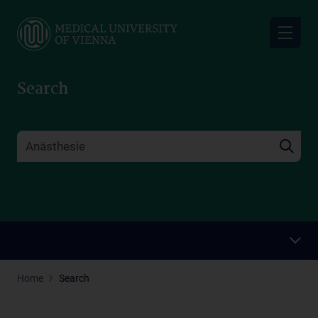
Skip
to
main
content
Search
Home
Search