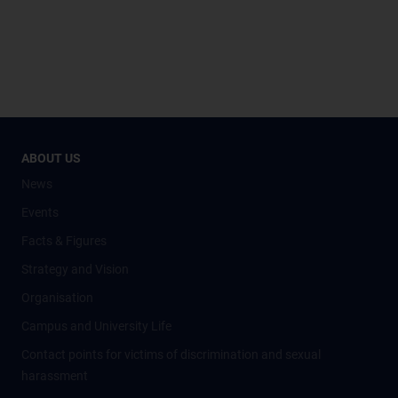
ABOUT US
News
Events
Facts & Figures
Strategy and Vision
Organisation
Campus and University Life
Contact points for victims of discrimination and sexual
harassment