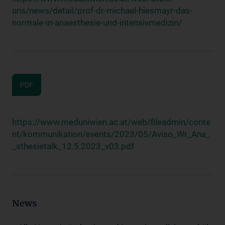
uns/news/detail/prof-dr-michael-hiesmayr-das-
normale-in-anaesthesie-und-intensivmedizin/
PDF
https://www.meduniwien.ac.at/web/fileadmin/conte
nt/kommunikation/events/2023/05/Aviso_Wr_Ana_
_sthesietalk_12.5.2023_v03.pdf
News