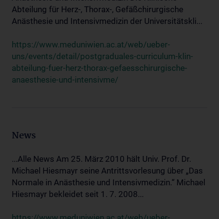
Abteilung für Herz-, Thorax-, Gefäßchirurgische
Anästhesie und Intensivmedizin der Universitätskli...
https://www.meduniwien.ac.at/web/ueber-
uns/events/detail/postgraduales-curriculum-klin-
abteilung-fuer-herz-thorax-gefaesschirurgische-
anaesthesie-und-intensivme/
News
...Alle News Am 25. März 2010 hält Univ. Prof. Dr.
Michael Hiesmayr seine Antrittsvorlesung über „Das
Normale in Anästhesie und Intensivmedizin.“ Michael
Hiesmayr bekleidet seit 1. 7. 2008...
https://www.meduniwien.ac.at/web/ueber-