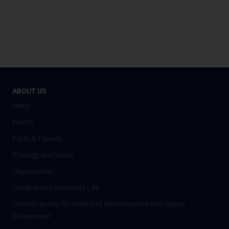
ABOUT US
News
Events
Facts & Figures
Strategy and Vision
Organisation
Campus and University Life
Contact points for victims of discrimination and sexual
harassment