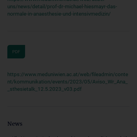
uns/news/detail/prof-dr-michael-hiesmayr-das-
normale-in-anaesthesie-und-intensivmedizin/
PDF
https://www.meduniwien.ac.at/web/fileadmin/conte
nt/kommunikation/events/2023/05/Aviso_Wr_Ana_
_sthesietalk_12.5.2023_v03.pdf
News