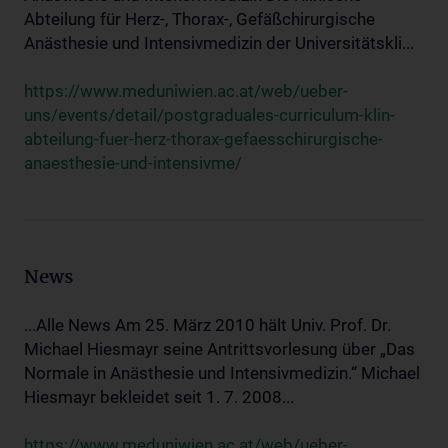
Abteilung für Herz-, Thorax-, Gefäßchirurgische
Anästhesie und Intensivmedizin der Universitätskli...
https://www.meduniwien.ac.at/web/ueber-
uns/events/detail/postgraduales-curriculum-klin-
abteilung-fuer-herz-thorax-gefaesschirurgische-
anaesthesie-und-intensivme/
News
...Alle News Am 25. März 2010 hält Univ. Prof. Dr.
Michael Hiesmayr seine Antrittsvorlesung über „Das
Normale in Anästhesie und Intensivmedizin.“ Michael
Hiesmayr bekleidet seit 1. 7. 2008...
https://www.meduniwien.ac.at/web/ueber-