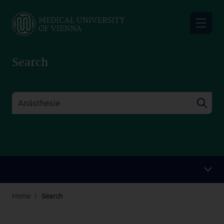
Skip
to
main
content
Search
Home
Search