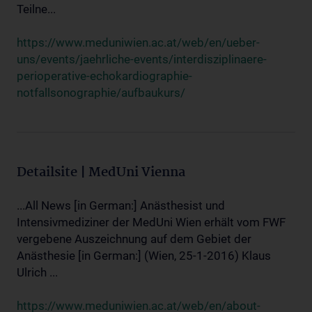
Teilne...
https://www.meduniwien.ac.at/web/en/ueber-
uns/events/jaehrliche-events/interdisziplinaere-
perioperative-echokardiographie-
notfallsonographie/aufbaukurs/
Detailsite | MedUni Vienna
...All News [in German:] Anästhesist und
Intensivmediziner der MedUni Wien erhält vom FWF
vergebene Auszeichnung auf dem Gebiet der
Anästhesie [in German:] (Wien, 25-1-2016) Klaus
Ulrich ...
https://www.meduniwien.ac.at/web/en/about-