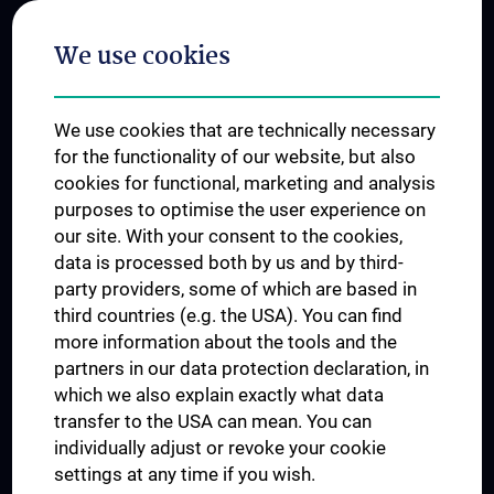
Postgraduate Trainings
We use cookies
Dual Career
Trusted Reseach - Research Security - Foreign Interference
We use cookies that are technically necessary
UNESCO Chair on Bioethics
for the functionality of our website, but also
MUVI
cookies for functional, marketing and analysis
purposes to optimise the user experience on
our site. With your consent to the cookies,
Connect with us
data is processed both by us and by third-
party providers, some of which are based in
third countries (e.g. the USA). You can find
more information about the tools and the
partners in our data protection declaration, in
which we also explain exactly what data
PRESSE
transfer to the USA can mean. You can
JOBS
individually adjust or revoke your cookie
MEDUNI SHOP
settings at any time if you wish.