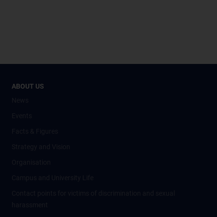
ABOUT US
News
Events
Facts & Figures
Strategy and Vision
Organisation
Campus and University Life
Contact points for victims of discrimination and sexual
harassment