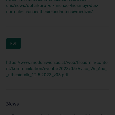
uns/news/detail/prof-dr-michael-hiesmayr-das-
normale-in-anaesthesie-und-intensivmedizin/
PDF
https://www.meduniwien.ac.at/web/fileadmin/conte
nt/kommunikation/events/2023/05/Aviso_Wr_Ana_
_sthesietalk_12.5.2023_v03.pdf
News