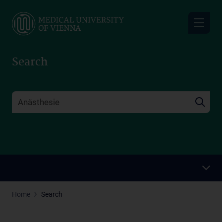
Skip
to
main
content
Search
Home
Search