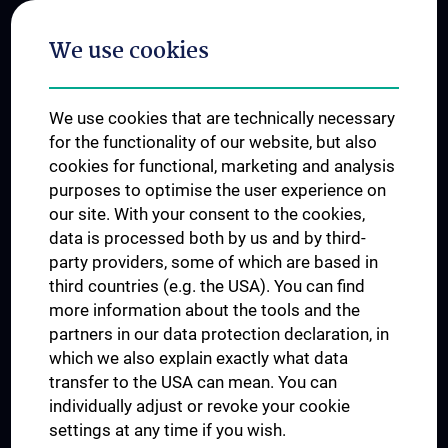
Postgraduate Trainings
We use cookies
Dual Career
Trusted Reseach - Research Security - Foreign Interference
We use cookies that are technically necessary
UNESCO Chair on Bioethics
for the functionality of our website, but also
MUVI
cookies for functional, marketing and analysis
purposes to optimise the user experience on
our site. With your consent to the cookies,
Connect with us
data is processed both by us and by third-
party providers, some of which are based in
third countries (e.g. the USA). You can find
more information about the tools and the
partners in our data protection declaration, in
which we also explain exactly what data
PRESSE
transfer to the USA can mean. You can
JOBS
individually adjust or revoke your cookie
MEDUNI SHOP
settings at any time if you wish.