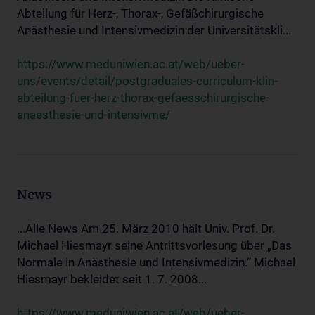
Abteilung für Herz-, Thorax-, Gefäßchirurgische
Anästhesie und Intensivmedizin der Universitätskli...
https://www.meduniwien.ac.at/web/ueber-
uns/events/detail/postgraduales-curriculum-klin-
abteilung-fuer-herz-thorax-gefaesschirurgische-
anaesthesie-und-intensivme/
News
...Alle News Am 25. März 2010 hält Univ. Prof. Dr.
Michael Hiesmayr seine Antrittsvorlesung über „Das
Normale in Anästhesie und Intensivmedizin.“ Michael
Hiesmayr bekleidet seit 1. 7. 2008...
https://www.meduniwien.ac.at/web/ueber-