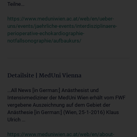
Teilne...
https://www.meduniwien.ac.at/web/en/ueber-
uns/events/jaehrliche-events/interdisziplinaere-
perioperative-echokardiographie-
notfallsonographie/aufbaukurs/
Detailsite | MedUni Vienna
...All News [in German:] Anästhesist und
Intensivmediziner der MedUni Wien erhält vom FWF
vergebene Auszeichnung auf dem Gebiet der
Anästhesie [in German:] (Wien, 25-1-2016) Klaus
Ulrich ...
https://www.meduniwien.ac.at/web/en/about-