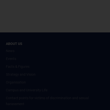
ABOUT US
News
Events
Facts & Figures
Strategy and Vision
Organisation
Campus and University Life
Contact points for victims of discrimination and sexual
harassment