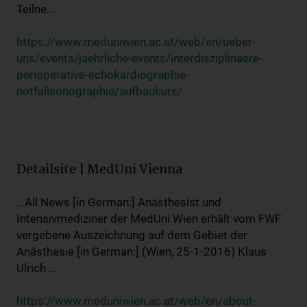
Teilne...
https://www.meduniwien.ac.at/web/en/ueber-
uns/events/jaehrliche-events/interdisziplinaere-
perioperative-echokardiographie-
notfallsonographie/aufbaukurs/
Detailsite | MedUni Vienna
...All News [in German:] Anästhesist und
Intensivmediziner der MedUni Wien erhält vom FWF
vergebene Auszeichnung auf dem Gebiet der
Anästhesie [in German:] (Wien, 25-1-2016) Klaus
Ulrich ...
https://www.meduniwien.ac.at/web/en/about-