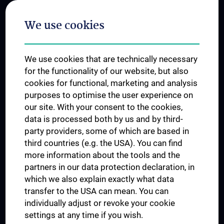
Postgraduate Trainings
We use cookies
Dual Career
Trusted Reseach - Research Security - Foreign Interference
We use cookies that are technically necessary
UNESCO Chair on Bioethics
for the functionality of our website, but also
MUVI
cookies for functional, marketing and analysis
purposes to optimise the user experience on
our site. With your consent to the cookies,
Connect with us
data is processed both by us and by third-
party providers, some of which are based in
third countries (e.g. the USA). You can find
more information about the tools and the
partners in our data protection declaration, in
which we also explain exactly what data
PRESSE
transfer to the USA can mean. You can
JOBS
individually adjust or revoke your cookie
MEDUNI SHOP
settings at any time if you wish.