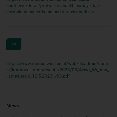
uns/news/detail/prof-dr-michael-hiesmayr-das-
normale-in-anaesthesie-und-intensivmedizin/
PDF
https://www.meduniwien.ac.at/web/fileadmin/conte
nt/kommunikation/events/2023/05/Aviso_Wr_Ana_
_sthesietalk_12.5.2023_v03.pdf
News