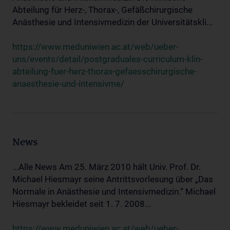
Abteilung für Herz-, Thorax-, Gefäßchirurgische
Anästhesie und Intensivmedizin der Universitätskli...
https://www.meduniwien.ac.at/web/ueber-
uns/events/detail/postgraduales-curriculum-klin-
abteilung-fuer-herz-thorax-gefaesschirurgische-
anaesthesie-und-intensivme/
News
...Alle News Am 25. März 2010 hält Univ. Prof. Dr.
Michael Hiesmayr seine Antrittsvorlesung über „Das
Normale in Anästhesie und Intensivmedizin.“ Michael
Hiesmayr bekleidet seit 1. 7. 2008...
https://www.meduniwien.ac.at/web/ueber-