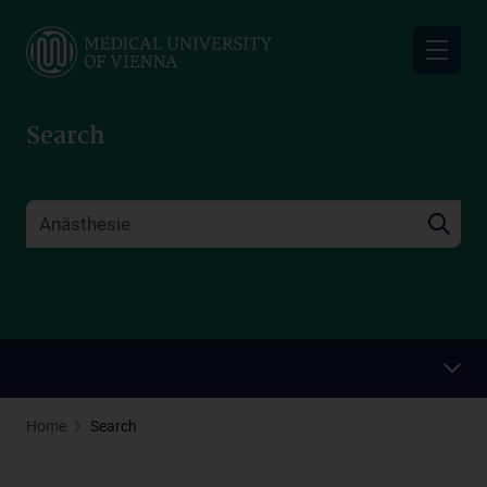
Skip
to
main
content
Search
Home
Search