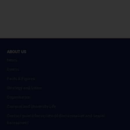
ABOUT US
News
Events
Facts & Figures
Strategy and Vision
Organisation
Campus and University Life
Contact points for victims of discrimination and sexual
harassment