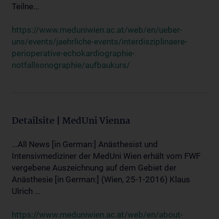
Teilne...
https://www.meduniwien.ac.at/web/en/ueber-
uns/events/jaehrliche-events/interdisziplinaere-
perioperative-echokardiographie-
notfallsonographie/aufbaukurs/
Detailsite | MedUni Vienna
...All News [in German:] Anästhesist und
Intensivmediziner der MedUni Wien erhält vom FWF
vergebene Auszeichnung auf dem Gebiet der
Anästhesie [in German:] (Wien, 25-1-2016) Klaus
Ulrich ...
https://www.meduniwien.ac.at/web/en/about-