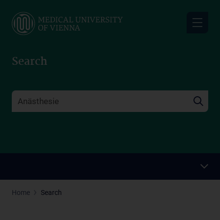
Skip
to
main
content
Search
Home
Search