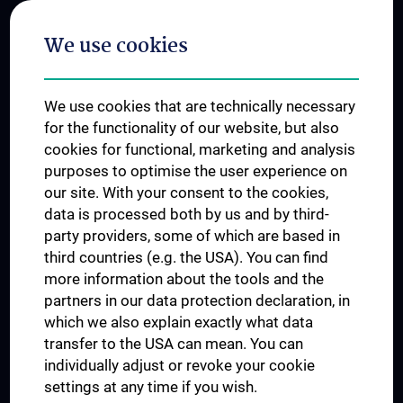
Postgraduate Trainings
We use cookies
Dual Career
Trusted Reseach - Research Security - Foreign Interference
We use cookies that are technically necessary
UNESCO Chair on Bioethics
for the functionality of our website, but also
MUVI
cookies for functional, marketing and analysis
purposes to optimise the user experience on
our site. With your consent to the cookies,
Connect with us
data is processed both by us and by third-
party providers, some of which are based in
third countries (e.g. the USA). You can find
more information about the tools and the
partners in our data protection declaration, in
which we also explain exactly what data
PRESSE
transfer to the USA can mean. You can
JOBS
individually adjust or revoke your cookie
MEDUNI SHOP
settings at any time if you wish.