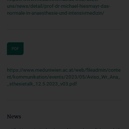
uns/news/detail/prof-dr-michael-hiesmayr-das-
normale-in-anaesthesie-und-intensivmedizin/
PDF
https://www.meduniwien.ac.at/web/fileadmin/conte
nt/kommunikation/events/2023/05/Aviso_Wr_Ana_
_sthesietalk_12.5.2023_v03.pdf
News