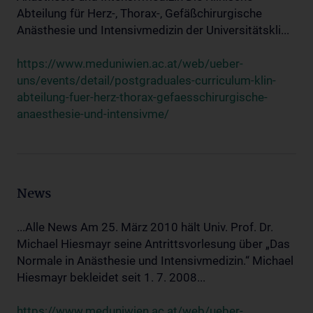
Abteilung für Herz-, Thorax-, Gefäßchirurgische
Anästhesie und Intensivmedizin der Universitätskli...
https://www.meduniwien.ac.at/web/ueber-
uns/events/detail/postgraduales-curriculum-klin-
abteilung-fuer-herz-thorax-gefaesschirurgische-
anaesthesie-und-intensivme/
News
...Alle News Am 25. März 2010 hält Univ. Prof. Dr.
Michael Hiesmayr seine Antrittsvorlesung über „Das
Normale in Anästhesie und Intensivmedizin.“ Michael
Hiesmayr bekleidet seit 1. 7. 2008...
https://www.meduniwien.ac.at/web/ueber-