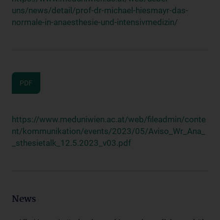
uns/news/detail/prof-dr-michael-hiesmayr-das-
normale-in-anaesthesie-und-intensivmedizin/
PDF
https://www.meduniwien.ac.at/web/fileadmin/conte
nt/kommunikation/events/2023/05/Aviso_Wr_Ana_
_sthesietalk_12.5.2023_v03.pdf
News