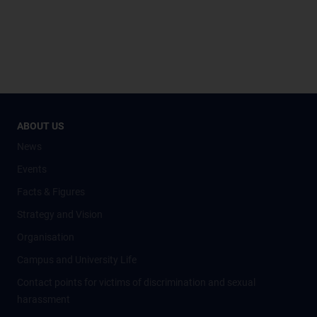
ABOUT US
News
Events
Facts & Figures
Strategy and Vision
Organisation
Campus and University Life
Contact points for victims of discrimination and sexual
harassment