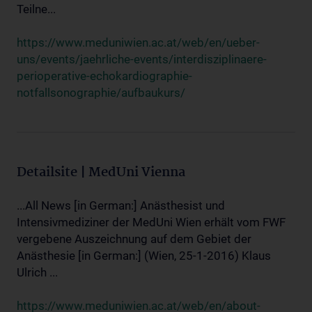
Teilne...
https://www.meduniwien.ac.at/web/en/ueber-
uns/events/jaehrliche-events/interdisziplinaere-
perioperative-echokardiographie-
notfallsonographie/aufbaukurs/
Detailsite | MedUni Vienna
...All News [in German:] Anästhesist und
Intensivmediziner der MedUni Wien erhält vom FWF
vergebene Auszeichnung auf dem Gebiet der
Anästhesie [in German:] (Wien, 25-1-2016) Klaus
Ulrich ...
https://www.meduniwien.ac.at/web/en/about-