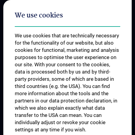
Postgraduate Trainings
We use cookies
Dual Career
Trusted Reseach - Research Security - Foreign Interference
We use cookies that are technically necessary
UNESCO Chair on Bioethics
for the functionality of our website, but also
MUVI
cookies for functional, marketing and analysis
purposes to optimise the user experience on
our site. With your consent to the cookies,
Connect with us
data is processed both by us and by third-
party providers, some of which are based in
third countries (e.g. the USA). You can find
more information about the tools and the
partners in our data protection declaration, in
which we also explain exactly what data
PRESSE
transfer to the USA can mean. You can
JOBS
individually adjust or revoke your cookie
MEDUNI SHOP
settings at any time if you wish.