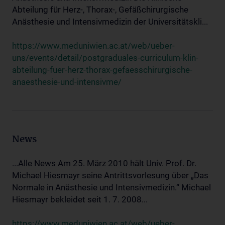
Abteilung für Herz-, Thorax-, Gefäßchirurgische
Anästhesie und Intensivmedizin der Universitätskli...
https://www.meduniwien.ac.at/web/ueber-
uns/events/detail/postgraduales-curriculum-klin-
abteilung-fuer-herz-thorax-gefaesschirurgische-
anaesthesie-und-intensivme/
News
...Alle News Am 25. März 2010 hält Univ. Prof. Dr.
Michael Hiesmayr seine Antrittsvorlesung über „Das
Normale in Anästhesie und Intensivmedizin.“ Michael
Hiesmayr bekleidet seit 1. 7. 2008...
https://www.meduniwien.ac.at/web/ueber-