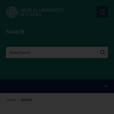
Skip
to
main
content
Search
Home
Search