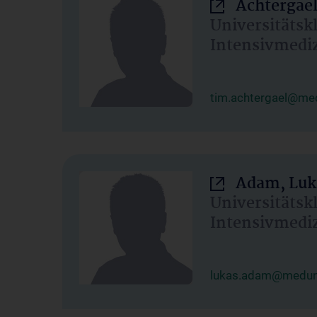
Achtergael
Universitätsk
Intensivmedi
tim.achtergael@med
Adam, Luk
Universitätsk
Intensivmedi
lukas.adam@meduni