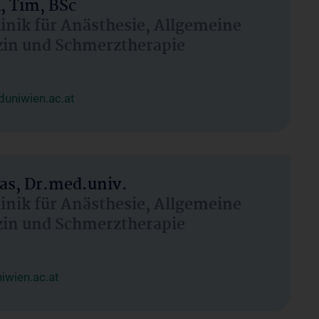
, Tim, BSc
linik für Anästhesie, Allgemeine
zin und Schmerztherapie
uniwien.ac.at
as, Dr.med.univ.
linik für Anästhesie, Allgemeine
zin und Schmerztherapie
wien.ac.at