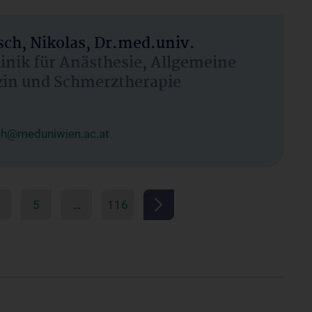
ch, Nikolas, Dr.med.univ.
linik für Anästhesie, Allgemeine
zin und Schmerztherapie
ch@meduniwien.ac.at
5
…
116