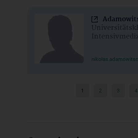
Adamowits
Universitätsk
Intensivmedi
nikolas.adamowits
1
2
3
4