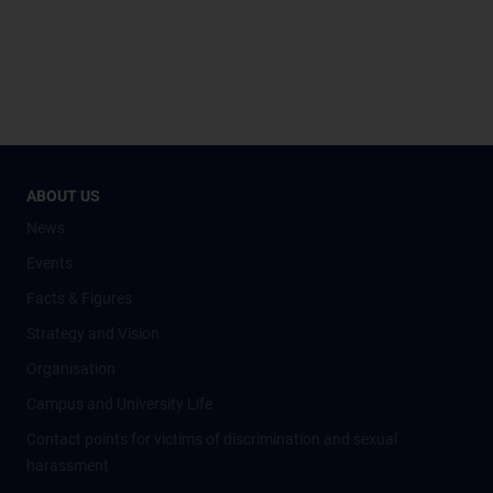
ABOUT US
News
Events
Facts & Figures
Strategy and Vision
Organisation
Campus and University Life
Contact points for victims of discrimination and sexual
harassment