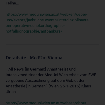
Teilne...
https://www.meduniwien.ac.at/web/en/ueber-
uns/events/jaehrliche-events/interdisziplinaere-
perioperative-echokardiographie-
notfallsonographie/aufbaukurs/
Detailsite | MedUni Vienna
...All News [in German:] Anästhesist und
Intensivmediziner der MedUni Wien erhält vom FWF
vergebene Auszeichnung auf dem Gebiet der
Anästhesie [in German:] (Wien, 25-1-2016) Klaus
Ulrich ...
https://www.meduniwien.ac.at/web/en/about-