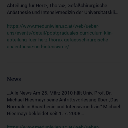
Abteilung für Herz-, Thorax-, Gefäßchirurgische
Anästhesie und Intensivmedizin der Universitätskli...
https://www.meduniwien.ac.at/web/ueber-
uns/events/detail/postgraduales-curriculum-klin-
abteilung-fuer-herz-thorax-gefaesschirurgische-
anaesthesie-und-intensivme/
News
...Alle News Am 25. März 2010 hält Univ. Prof. Dr.
Michael Hiesmayr seine Antrittsvorlesung über „Das
Normale in Anästhesie und Intensivmedizin.“ Michael
Hiesmayr bekleidet seit 1. 7. 2008...
https://www.meduniwien.ac.at/web/ueber-