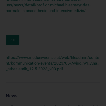
uns/news/detail/prof-dr-michael-hiesmayr-das-
normale-in-anaesthesie-und-intensivmedizin/
PDF
https://www.meduniwien.ac.at/web/fileadmin/conte
nt/kommunikation/events/2023/05/Aviso_Wr_Ana_
_sthesietalk_12.5.2023_v03.pdf
News