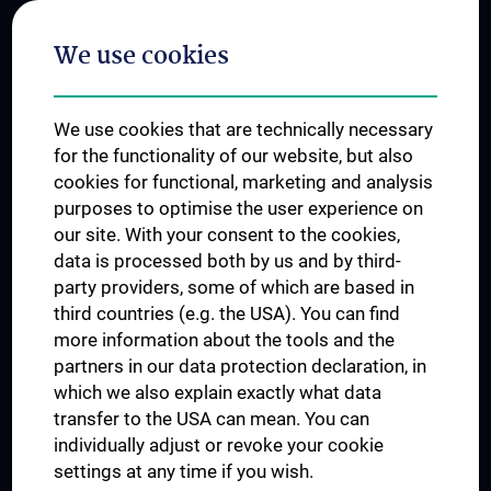
Postgraduate Trainings
We use cookies
Dual Career
Trusted Reseach - Research Security - Foreign Interference
We use cookies that are technically necessary
UNESCO Chair on Bioethics
for the functionality of our website, but also
MUVI
cookies for functional, marketing and analysis
purposes to optimise the user experience on
our site. With your consent to the cookies,
Connect with us
data is processed both by us and by third-
party providers, some of which are based in
third countries (e.g. the USA). You can find
more information about the tools and the
partners in our data protection declaration, in
which we also explain exactly what data
PRESSE
transfer to the USA can mean. You can
JOBS
individually adjust or revoke your cookie
MEDUNI SHOP
settings at any time if you wish.