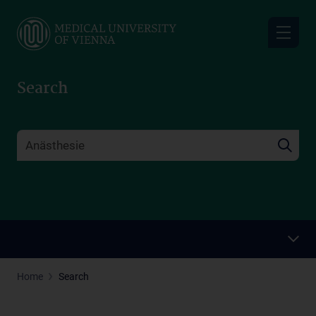
Skip
to
main
content
Search
Home
Search