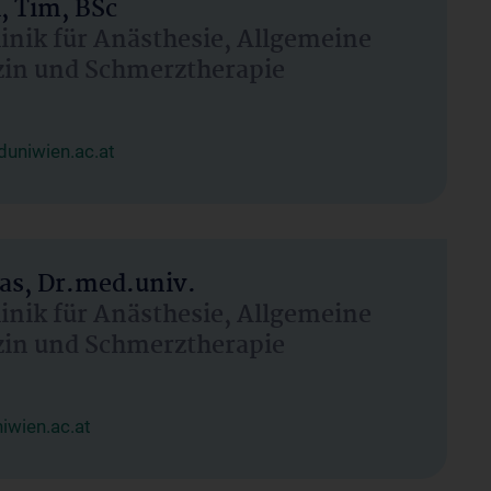
, Tim, BSc
linik für Anästhesie, Allgemeine
zin und Schmerztherapie
uniwien.ac.at
as, Dr.med.univ.
linik für Anästhesie, Allgemeine
zin und Schmerztherapie
wien.ac.at