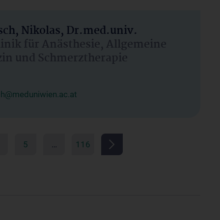
ch, Nikolas, Dr.med.univ.
linik für Anästhesie, Allgemeine
zin und Schmerztherapie
ch@meduniwien.ac.at
5
…
116