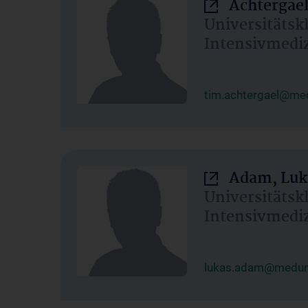
Achtergael
Universitätsk
Intensivmedi
tim.achtergael@med
Adam, Luk
Universitätsk
Intensivmedi
lukas.adam@meduni