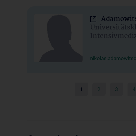
Adamowits
Universitätsk
Intensivmedi
nikolas.adamowits
1
2
3
4