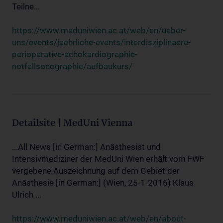
Teilne...
https://www.meduniwien.ac.at/web/en/ueber-
uns/events/jaehrliche-events/interdisziplinaere-
perioperative-echokardiographie-
notfallsonographie/aufbaukurs/
Detailsite | MedUni Vienna
...All News [in German:] Anästhesist und
Intensivmediziner der MedUni Wien erhält vom FWF
vergebene Auszeichnung auf dem Gebiet der
Anästhesie [in German:] (Wien, 25-1-2016) Klaus
Ulrich ...
https://www.meduniwien.ac.at/web/en/about-