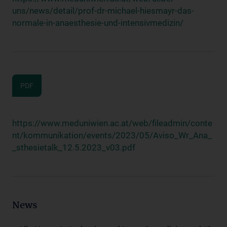
uns/news/detail/prof-dr-michael-hiesmayr-das-
normale-in-anaesthesie-und-intensivmedizin/
PDF
https://www.meduniwien.ac.at/web/fileadmin/conte
nt/kommunikation/events/2023/05/Aviso_Wr_Ana_
_sthesietalk_12.5.2023_v03.pdf
News