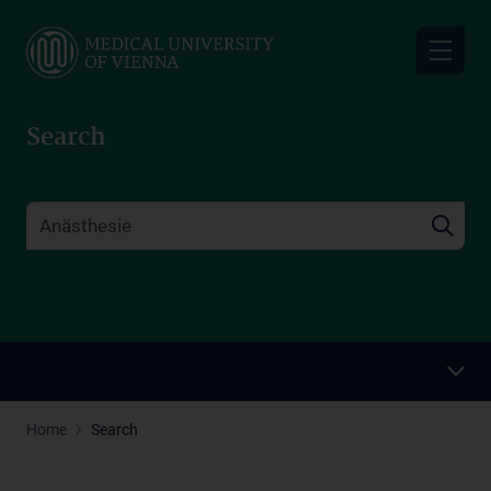
Skip
to
main
content
Search
Home
Search