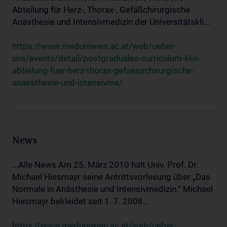
Abteilung für Herz-, Thorax-, Gefäßchirurgische
Anästhesie und Intensivmedizin der Universitätskli...
https://www.meduniwien.ac.at/web/ueber-
uns/events/detail/postgraduales-curriculum-klin-
abteilung-fuer-herz-thorax-gefaesschirurgische-
anaesthesie-und-intensivme/
News
...Alle News Am 25. März 2010 hält Univ. Prof. Dr.
Michael Hiesmayr seine Antrittsvorlesung über „Das
Normale in Anästhesie und Intensivmedizin.“ Michael
Hiesmayr bekleidet seit 1. 7. 2008...
https://www.meduniwien.ac.at/web/ueber-