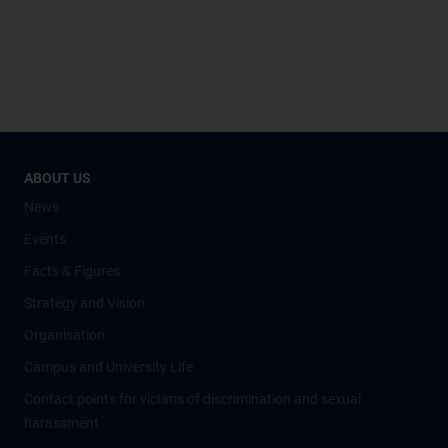
ABOUT US
News
Events
Facts & Figures
Strategy and Vision
Organisation
Campus and University Life
Contact points for victims of discrimination and sexual
harassment