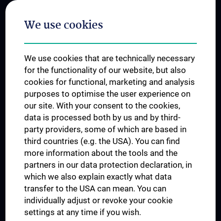
Postgraduate Trainings
We use cookies
Dual Career
Trusted Reseach - Research Security - Foreign Interference
We use cookies that are technically necessary
UNESCO Chair on Bioethics
for the functionality of our website, but also
MUVI
cookies for functional, marketing and analysis
purposes to optimise the user experience on
our site. With your consent to the cookies,
Connect with us
data is processed both by us and by third-
party providers, some of which are based in
third countries (e.g. the USA). You can find
more information about the tools and the
partners in our data protection declaration, in
which we also explain exactly what data
PRESSE
transfer to the USA can mean. You can
JOBS
individually adjust or revoke your cookie
MEDUNI SHOP
settings at any time if you wish.