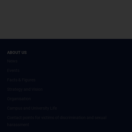
ABOUT US
News
Events
Facts & Figures
Strategy and Vision
Organisation
Campus and University Life
Contact points for victims of discrimination and sexual
harassment