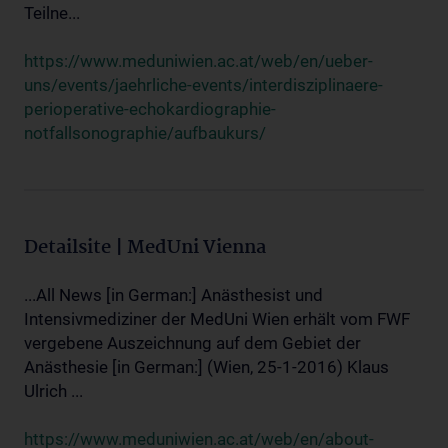
Teilne...
https://www.meduniwien.ac.at/web/en/ueber-
uns/events/jaehrliche-events/interdisziplinaere-
perioperative-echokardiographie-
notfallsonographie/aufbaukurs/
Detailsite | MedUni Vienna
...All News [in German:] Anästhesist und
Intensivmediziner der MedUni Wien erhält vom FWF
vergebene Auszeichnung auf dem Gebiet der
Anästhesie [in German:] (Wien, 25-1-2016) Klaus
Ulrich ...
https://www.meduniwien.ac.at/web/en/about-