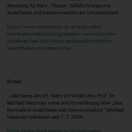
Abteilung für Herz-, Thorax-, Gefäßchirurgische
Anästhesie und Intensivmedizin der Universitätskli...
https://www.meduniwien.ac.at/web/ueber-
uns/events/detail/postgraduales-curriculum-klin-
abteilung-fuer-herz-thorax-gefaesschirurgische-
anaesthesie-und-intensivme/
News
...Alle News Am 25. März 2010 hält Univ. Prof. Dr.
Michael Hiesmayr seine Antrittsvorlesung über „Das
Normale in Anästhesie und Intensivmedizin.“ Michael
Hiesmayr bekleidet seit 1. 7. 2008...
https://www.meduniwien.ac.at/web/ueber-