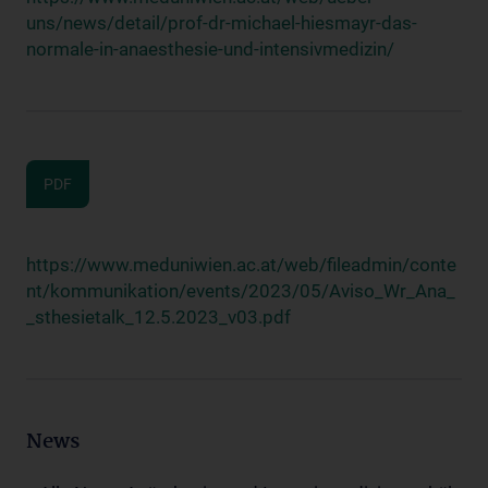
uns/news/detail/prof-dr-michael-hiesmayr-das-
normale-in-anaesthesie-und-intensivmedizin/
PDF
https://www.meduniwien.ac.at/web/fileadmin/conte
nt/kommunikation/events/2023/05/Aviso_Wr_Ana_
_sthesietalk_12.5.2023_v03.pdf
News