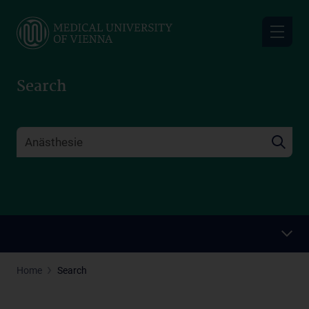
Skip
to
main
content
Search
Home
Search