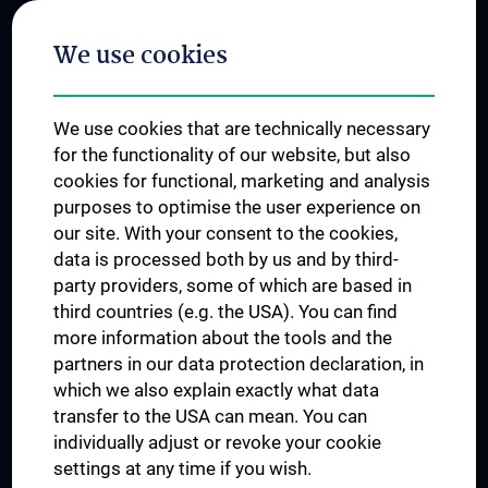
Postgraduate Trainings
We use cookies
Dual Career
Trusted Reseach - Research Security - Foreign Interference
We use cookies that are technically necessary
UNESCO Chair on Bioethics
for the functionality of our website, but also
MUVI
cookies for functional, marketing and analysis
purposes to optimise the user experience on
our site. With your consent to the cookies,
Connect with us
data is processed both by us and by third-
party providers, some of which are based in
third countries (e.g. the USA). You can find
more information about the tools and the
partners in our data protection declaration, in
which we also explain exactly what data
PRESSE
transfer to the USA can mean. You can
JOBS
individually adjust or revoke your cookie
MEDUNI SHOP
settings at any time if you wish.