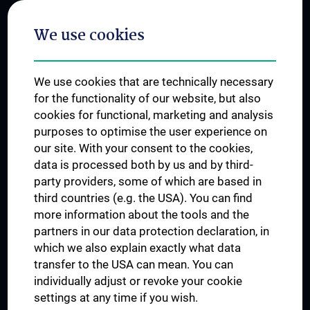
Postgraduate Trainings
We use cookies
Dual Career
Trusted Reseach - Research Security - Foreign Interference
We use cookies that are technically necessary
UNESCO Chair on Bioethics
for the functionality of our website, but also
MUVI
cookies for functional, marketing and analysis
purposes to optimise the user experience on
our site. With your consent to the cookies,
Connect with us
data is processed both by us and by third-
party providers, some of which are based in
third countries (e.g. the USA). You can find
more information about the tools and the
partners in our data protection declaration, in
which we also explain exactly what data
PRESSE
transfer to the USA can mean. You can
JOBS
individually adjust or revoke your cookie
MEDUNI SHOP
settings at any time if you wish.