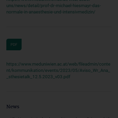
uns/news/detail/prof-dr-michael-hiesmayr-das-
normale-in-anaesthesie-und-intensivmedizin/
PDF
https://www.meduniwien.ac.at/web/fileadmin/conte
nt/kommunikation/events/2023/05/Aviso_Wr_Ana_
_sthesietalk_12.5.2023_v03.pdf
News