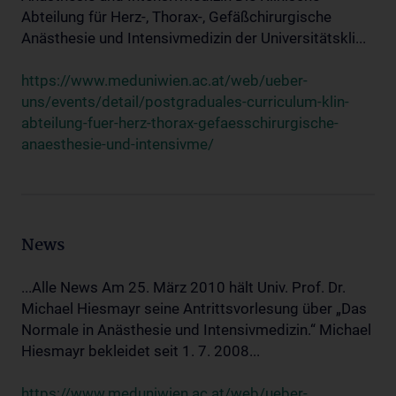
Abteilung für Herz-, Thorax-, Gefäßchirurgische
Anästhesie und Intensivmedizin der Universitätskli...
https://www.meduniwien.ac.at/web/ueber-
uns/events/detail/postgraduales-curriculum-klin-
abteilung-fuer-herz-thorax-gefaesschirurgische-
anaesthesie-und-intensivme/
News
...Alle News Am 25. März 2010 hält Univ. Prof. Dr.
Michael Hiesmayr seine Antrittsvorlesung über „Das
Normale in Anästhesie und Intensivmedizin.“ Michael
Hiesmayr bekleidet seit 1. 7. 2008...
https://www.meduniwien.ac.at/web/ueber-