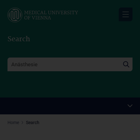
Skip
to
main
content
Search
Home
Search