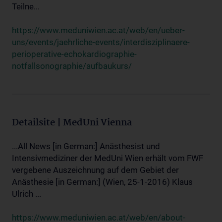
Teilne...
https://www.meduniwien.ac.at/web/en/ueber-
uns/events/jaehrliche-events/interdisziplinaere-
perioperative-echokardiographie-
notfallsonographie/aufbaukurs/
Detailsite | MedUni Vienna
...All News [in German:] Anästhesist und
Intensivmediziner der MedUni Wien erhält vom FWF
vergebene Auszeichnung auf dem Gebiet der
Anästhesie [in German:] (Wien, 25-1-2016) Klaus
Ulrich ...
https://www.meduniwien.ac.at/web/en/about-