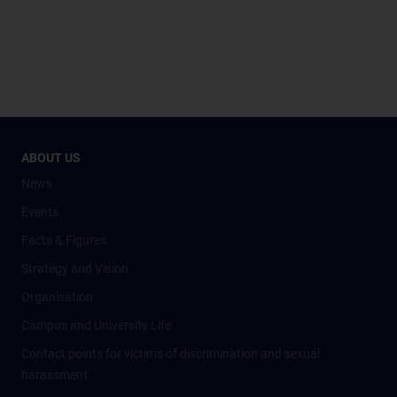
ABOUT US
News
Events
Facts & Figures
Strategy and Vision
Organisation
Campus and University Life
Contact points for victims of discrimination and sexual
harassment