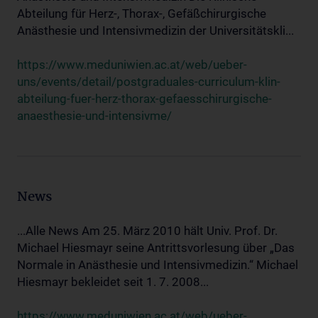
Abteilung für Herz-, Thorax-, Gefäßchirurgische
Anästhesie und Intensivmedizin der Universitätskli...
https://www.meduniwien.ac.at/web/ueber-
uns/events/detail/postgraduales-curriculum-klin-
abteilung-fuer-herz-thorax-gefaesschirurgische-
anaesthesie-und-intensivme/
News
...Alle News Am 25. März 2010 hält Univ. Prof. Dr.
Michael Hiesmayr seine Antrittsvorlesung über „Das
Normale in Anästhesie und Intensivmedizin.“ Michael
Hiesmayr bekleidet seit 1. 7. 2008...
https://www.meduniwien.ac.at/web/ueber-