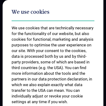
Postgraduate Trainings
We use cookies
Dual Career
Trusted Reseach - Research Security - Foreign Interference
We use cookies that are technically necessary
UNESCO Chair on Bioethics
for the functionality of our website, but also
MUVI
cookies for functional, marketing and analysis
purposes to optimise the user experience on
our site. With your consent to the cookies,
Connect with us
data is processed both by us and by third-
party providers, some of which are based in
third countries (e.g. the USA). You can find
more information about the tools and the
partners in our data protection declaration, in
which we also explain exactly what data
PRESSE
transfer to the USA can mean. You can
JOBS
individually adjust or revoke your cookie
MEDUNI SHOP
settings at any time if you wish.