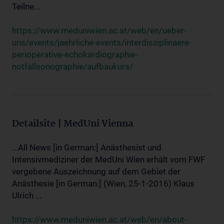
Teilne...
https://www.meduniwien.ac.at/web/en/ueber-
uns/events/jaehrliche-events/interdisziplinaere-
perioperative-echokardiographie-
notfallsonographie/aufbaukurs/
Detailsite | MedUni Vienna
...All News [in German:] Anästhesist und
Intensivmediziner der MedUni Wien erhält vom FWF
vergebene Auszeichnung auf dem Gebiet der
Anästhesie [in German:] (Wien, 25-1-2016) Klaus
Ulrich ...
https://www.meduniwien.ac.at/web/en/about-