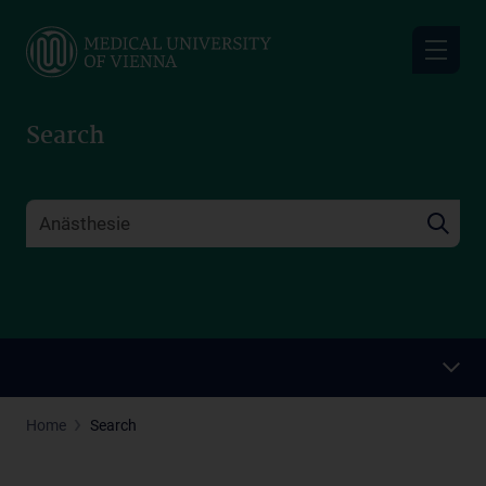
Skip
to
main
content
Search
Home
Search