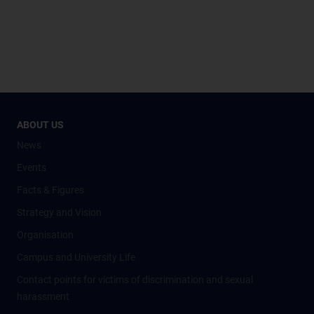
ABOUT US
News
Events
Facts & Figures
Strategy and Vision
Organisation
Campus and University Life
Contact points for victims of discrimination and sexual
harassment