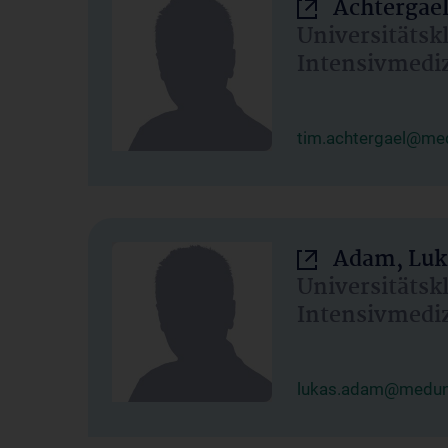
Achtergael
Universitätsk
Intensivmedi
tim.achtergael@med
Adam, Luk
Universitätsk
Intensivmedi
lukas.adam@meduni