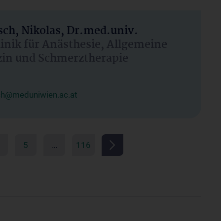
ch, Nikolas, Dr.med.univ.
linik für Anästhesie, Allgemeine
zin und Schmerztherapie
ch@meduniwien.ac.at
5
…
116