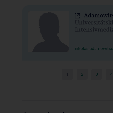
Adamowits
Universitätsk
Intensivmedi
nikolas.adamowits
1
2
3
4