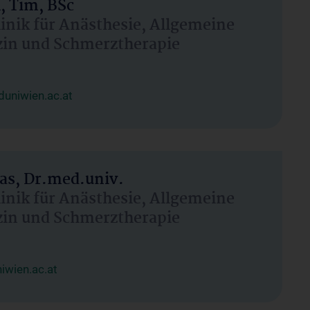
, Tim, BSc
linik für Anästhesie, Allgemeine
zin und Schmerztherapie
uniwien.ac.at
as, Dr.med.univ.
linik für Anästhesie, Allgemeine
zin und Schmerztherapie
wien.ac.at