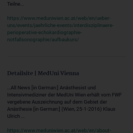
Teilne...
https://www.meduniwien.ac.at/web/en/ueber-
uns/events/jaehrliche-events/interdisziplinaere-
perioperative-echokardiographie-
notfallsonographie/aufbaukurs/
Detailsite | MedUni Vienna
...All News [in German:] Anästhesist und
Intensivmediziner der MedUni Wien erhält vom FWF
vergebene Auszeichnung auf dem Gebiet der
Anästhesie [in German:] (Wien, 25-1-2016) Klaus
Ulrich ...
https://www.meduniwien.ac.at/web/en/about-