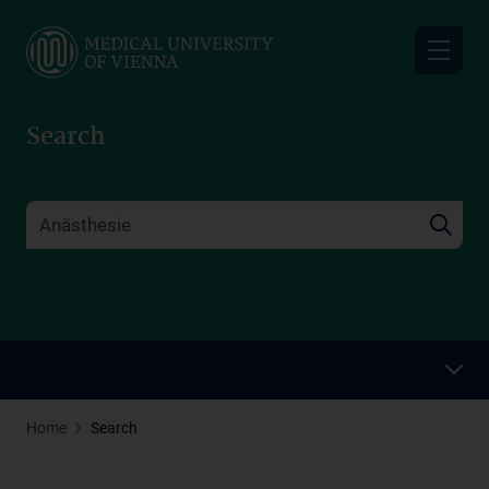
Skip
to
main
content
Search
Home
Search