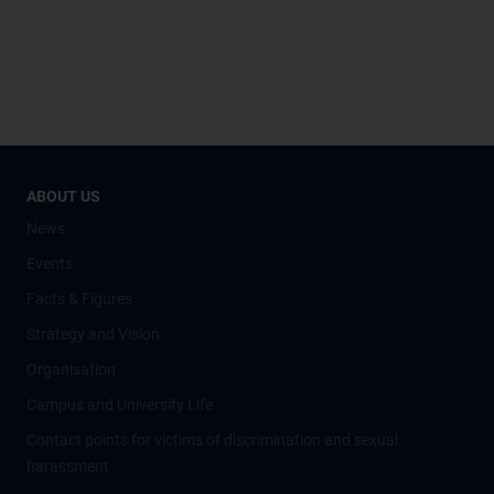
ABOUT US
News
Events
Facts & Figures
Strategy and Vision
Organisation
Campus and University Life
Contact points for victims of discrimination and sexual
harassment