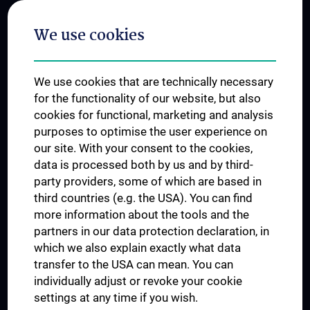
Postgraduate Trainings
We use cookies
Dual Career
Trusted Reseach - Research Security - Foreign Interference
We use cookies that are technically necessary
UNESCO Chair on Bioethics
for the functionality of our website, but also
MUVI
cookies for functional, marketing and analysis
purposes to optimise the user experience on
our site. With your consent to the cookies,
Connect with us
data is processed both by us and by third-
party providers, some of which are based in
third countries (e.g. the USA). You can find
more information about the tools and the
partners in our data protection declaration, in
which we also explain exactly what data
PRESSE
transfer to the USA can mean. You can
JOBS
individually adjust or revoke your cookie
MEDUNI SHOP
settings at any time if you wish.