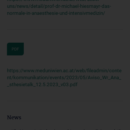
uns/news/detail/prof-dr-michael-hiesmayr-das-
normale-in-anaesthesie-und-intensivmedizin/
PDF
https://www.meduniwien.ac.at/web/fileadmin/conte
nt/kommunikation/events/2023/05/Aviso_Wr_Ana_
_sthesietalk_12.5.2023_v03.pdf
News