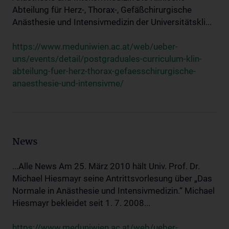
Abteilung für Herz-, Thorax-, Gefäßchirurgische
Anästhesie und Intensivmedizin der Universitätskli...
https://www.meduniwien.ac.at/web/ueber-
uns/events/detail/postgraduales-curriculum-klin-
abteilung-fuer-herz-thorax-gefaesschirurgische-
anaesthesie-und-intensivme/
News
...Alle News Am 25. März 2010 hält Univ. Prof. Dr.
Michael Hiesmayr seine Antrittsvorlesung über „Das
Normale in Anästhesie und Intensivmedizin.“ Michael
Hiesmayr bekleidet seit 1. 7. 2008...
https://www.meduniwien.ac.at/web/ueber-