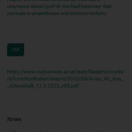
uns/news/detail/prof-dr-michael-hiesmayr-das-
normale-in-anaesthesie-und-intensivmedizin/
PDF
https://www.meduniwien.ac.at/web/fileadmin/conte
nt/kommunikation/events/2023/05/Aviso_Wr_Ana_
_sthesietalk_12.5.2023_v03.pdf
News