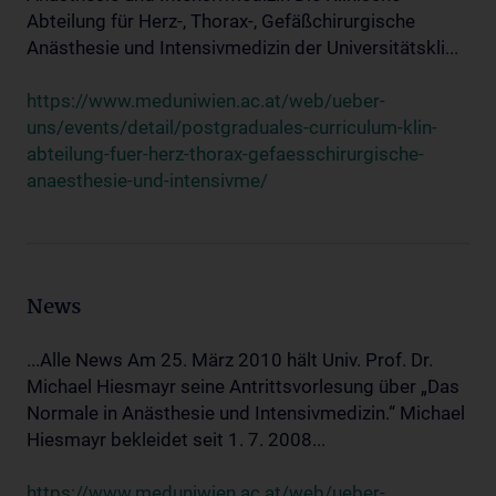
Abteilung für Herz-, Thorax-, Gefäßchirurgische
Anästhesie und Intensivmedizin der Universitätskli...
https://www.meduniwien.ac.at/web/ueber-
uns/events/detail/postgraduales-curriculum-klin-
abteilung-fuer-herz-thorax-gefaesschirurgische-
anaesthesie-und-intensivme/
News
...Alle News Am 25. März 2010 hält Univ. Prof. Dr.
Michael Hiesmayr seine Antrittsvorlesung über „Das
Normale in Anästhesie und Intensivmedizin.“ Michael
Hiesmayr bekleidet seit 1. 7. 2008...
https://www.meduniwien.ac.at/web/ueber-