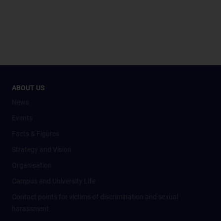
ABOUT US
News
Events
Facts & Figures
Strategy and Vision
Organisation
Campus and University Life
Contact points for victims of discrimination and sexual
harassment