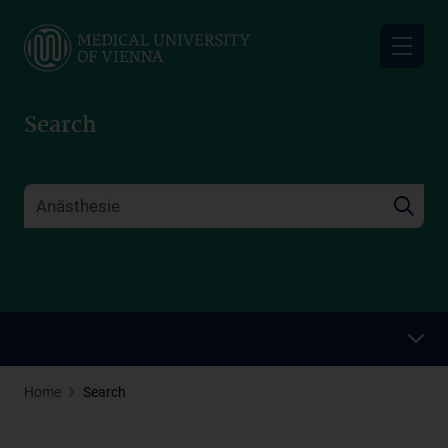
Skip
to
main
content
Search
Home
Search