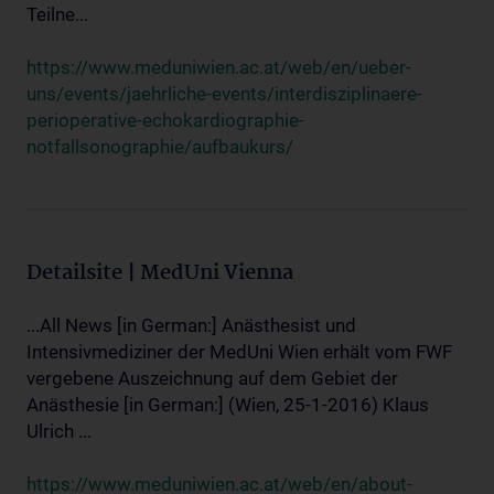
Teilne...
https://www.meduniwien.ac.at/web/en/ueber-
uns/events/jaehrliche-events/interdisziplinaere-
perioperative-echokardiographie-
notfallsonographie/aufbaukurs/
Detailsite | MedUni Vienna
...All News [in German:] Anästhesist und
Intensivmediziner der MedUni Wien erhält vom FWF
vergebene Auszeichnung auf dem Gebiet der
Anästhesie [in German:] (Wien, 25-1-2016) Klaus
Ulrich ...
https://www.meduniwien.ac.at/web/en/about-