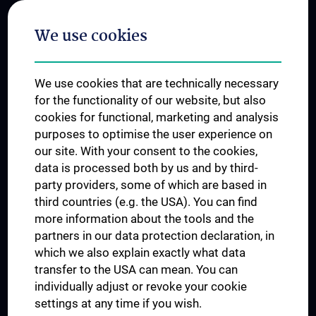
Postgraduate Trainings
We use cookies
Dual Career
Trusted Reseach - Research Security - Foreign Interference
We use cookies that are technically necessary
UNESCO Chair on Bioethics
for the functionality of our website, but also
MUVI
cookies for functional, marketing and analysis
purposes to optimise the user experience on
our site. With your consent to the cookies,
Connect with us
data is processed both by us and by third-
party providers, some of which are based in
third countries (e.g. the USA). You can find
more information about the tools and the
partners in our data protection declaration, in
which we also explain exactly what data
PRESSE
transfer to the USA can mean. You can
JOBS
individually adjust or revoke your cookie
MEDUNI SHOP
settings at any time if you wish.