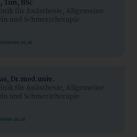
, Tim, BSc
linik für Anästhesie, Allgemeine
zin und Schmerztherapie
uniwien.ac.at
as, Dr.med.univ.
linik für Anästhesie, Allgemeine
zin und Schmerztherapie
wien.ac.at