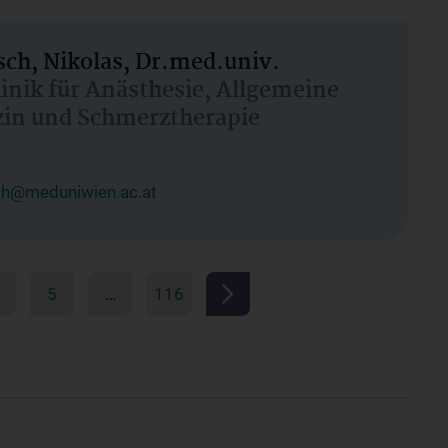
ch, Nikolas, Dr.med.univ.
linik für Anästhesie, Allgemeine
zin und Schmerztherapie
ch@meduniwien.ac.at
5
…
116