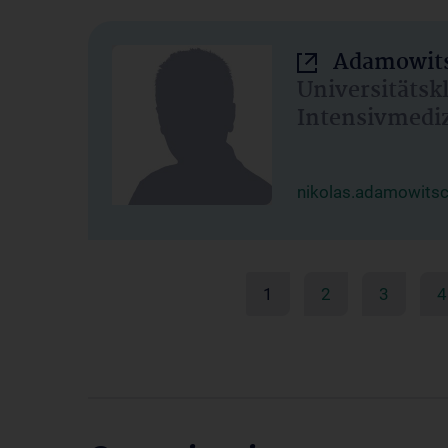
Adamowits
Universitätsk
Intensivmedi
nikolas.adamowits
1
2
3
4