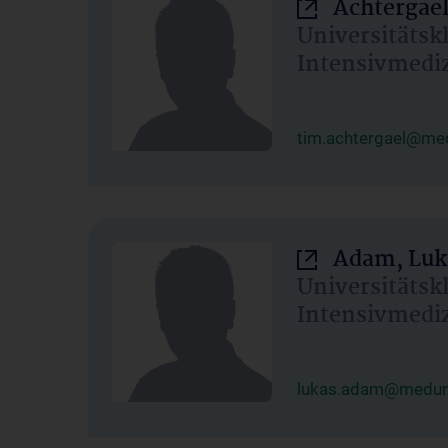
Achtergael
Universitätsk
Intensivmedi
tim.achtergael@med
Adam, Luk
Universitätsk
Intensivmedi
lukas.adam@meduni