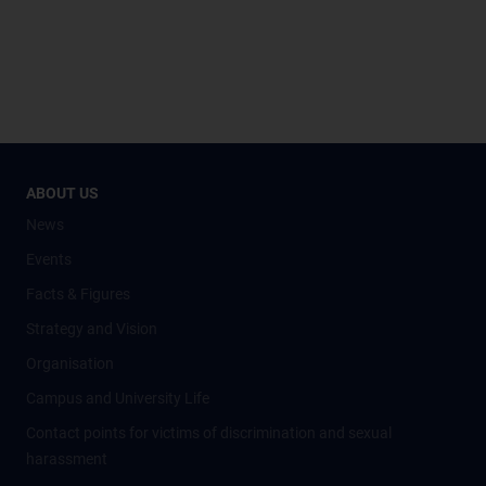
ABOUT US
News
Events
Facts & Figures
Strategy and Vision
Organisation
Campus and University Life
Contact points for victims of discrimination and sexual
harassment