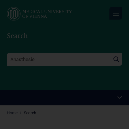
Skip
to
main
content
Search
Home
Search