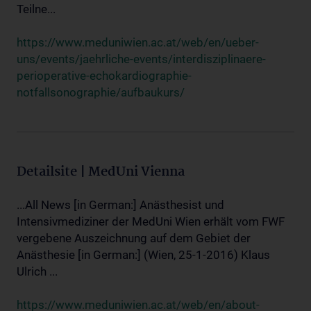
Teilne...
https://www.meduniwien.ac.at/web/en/ueber-
uns/events/jaehrliche-events/interdisziplinaere-
perioperative-echokardiographie-
notfallsonographie/aufbaukurs/
Detailsite | MedUni Vienna
...All News [in German:] Anästhesist und
Intensivmediziner der MedUni Wien erhält vom FWF
vergebene Auszeichnung auf dem Gebiet der
Anästhesie [in German:] (Wien, 25-1-2016) Klaus
Ulrich ...
https://www.meduniwien.ac.at/web/en/about-