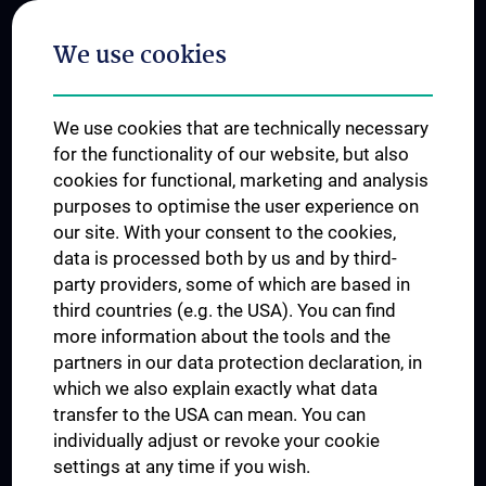
Postgraduate Trainings
We use cookies
Dual Career
Trusted Reseach - Research Security - Foreign Interference
We use cookies that are technically necessary
UNESCO Chair on Bioethics
for the functionality of our website, but also
MUVI
cookies for functional, marketing and analysis
purposes to optimise the user experience on
our site. With your consent to the cookies,
Connect with us
data is processed both by us and by third-
party providers, some of which are based in
third countries (e.g. the USA). You can find
more information about the tools and the
partners in our data protection declaration, in
which we also explain exactly what data
PRESSE
transfer to the USA can mean. You can
JOBS
individually adjust or revoke your cookie
MEDUNI SHOP
settings at any time if you wish.