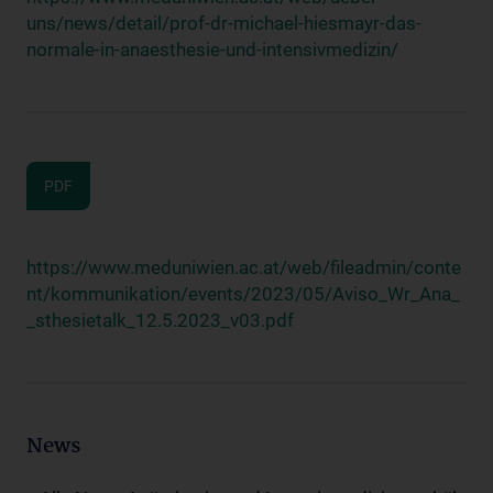
uns/news/detail/prof-dr-michael-hiesmayr-das-
normale-in-anaesthesie-und-intensivmedizin/
PDF
https://www.meduniwien.ac.at/web/fileadmin/conte
nt/kommunikation/events/2023/05/Aviso_Wr_Ana_
_sthesietalk_12.5.2023_v03.pdf
News