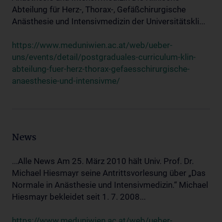
Abteilung für Herz-, Thorax-, Gefäßchirurgische
Anästhesie und Intensivmedizin der Universitätskli...
https://www.meduniwien.ac.at/web/ueber-
uns/events/detail/postgraduales-curriculum-klin-
abteilung-fuer-herz-thorax-gefaesschirurgische-
anaesthesie-und-intensivme/
News
...Alle News Am 25. März 2010 hält Univ. Prof. Dr.
Michael Hiesmayr seine Antrittsvorlesung über „Das
Normale in Anästhesie und Intensivmedizin.“ Michael
Hiesmayr bekleidet seit 1. 7. 2008...
https://www.meduniwien.ac.at/web/ueber-