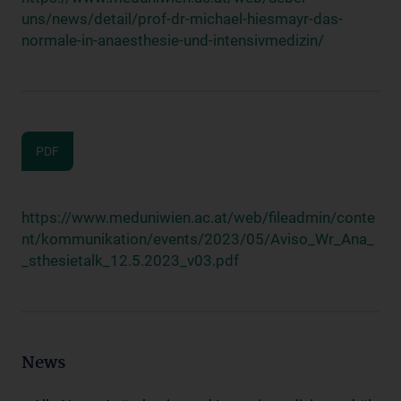
uns/news/detail/prof-dr-michael-hiesmayr-das-
normale-in-anaesthesie-und-intensivmedizin/
PDF
https://www.meduniwien.ac.at/web/fileadmin/conte
nt/kommunikation/events/2023/05/Aviso_Wr_Ana_
_sthesietalk_12.5.2023_v03.pdf
News