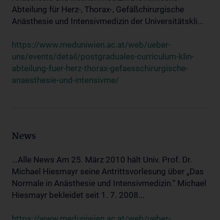
Abteilung für Herz-, Thorax-, Gefäßchirurgische
Anästhesie und Intensivmedizin der Universitätskli...
https://www.meduniwien.ac.at/web/ueber-
uns/events/detail/postgraduales-curriculum-klin-
abteilung-fuer-herz-thorax-gefaesschirurgische-
anaesthesie-und-intensivme/
News
...Alle News Am 25. März 2010 hält Univ. Prof. Dr.
Michael Hiesmayr seine Antrittsvorlesung über „Das
Normale in Anästhesie und Intensivmedizin.“ Michael
Hiesmayr bekleidet seit 1. 7. 2008...
https://www.meduniwien.ac.at/web/ueber-