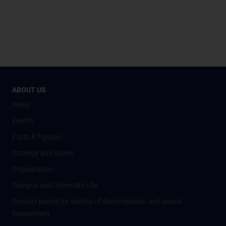
ABOUT US
News
Events
Facts & Figures
Strategy and Vision
Organisation
Campus and University Life
Contact points for victims of discrimination and sexual
harassment