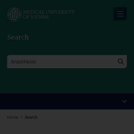
Skip
to
main
content
Search
Home
Search