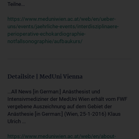
Teilne...
https://www.meduniwien.ac.at/web/en/ueber-
uns/events/jaehrliche-events/interdisziplinaere-
perioperative-echokardiographie-
notfallsonographie/aufbaukurs/
Detailsite | MedUni Vienna
...All News [in German:] Anästhesist und
Intensivmediziner der MedUni Wien erhält vom FWF
vergebene Auszeichnung auf dem Gebiet der
Anästhesie [in German:] (Wien, 25-1-2016) Klaus
Ulrich ...
https://www.meduniwien.ac.at/web/en/about-