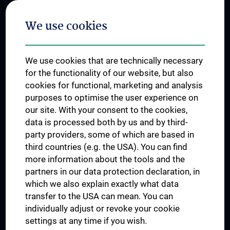
Postgraduate Trainings
We use cookies
Dual Career
Trusted Reseach - Research Security - Foreign Interference
We use cookies that are technically necessary
UNESCO Chair on Bioethics
for the functionality of our website, but also
MUVI
cookies for functional, marketing and analysis
purposes to optimise the user experience on
our site. With your consent to the cookies,
Connect with us
data is processed both by us and by third-
party providers, some of which are based in
third countries (e.g. the USA). You can find
more information about the tools and the
partners in our data protection declaration, in
which we also explain exactly what data
PRESSE
transfer to the USA can mean. You can
JOBS
individually adjust or revoke your cookie
MEDUNI SHOP
settings at any time if you wish.