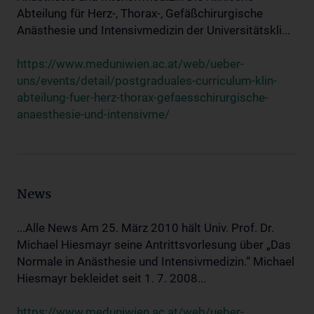
Abteilung für Herz-, Thorax-, Gefäßchirurgische
Anästhesie und Intensivmedizin der Universitätskli...
https://www.meduniwien.ac.at/web/ueber-
uns/events/detail/postgraduales-curriculum-klin-
abteilung-fuer-herz-thorax-gefaesschirurgische-
anaesthesie-und-intensivme/
News
...Alle News Am 25. März 2010 hält Univ. Prof. Dr.
Michael Hiesmayr seine Antrittsvorlesung über „Das
Normale in Anästhesie und Intensivmedizin.“ Michael
Hiesmayr bekleidet seit 1. 7. 2008...
https://www.meduniwien.ac.at/web/ueber-