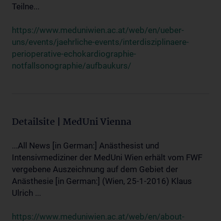
Teilne...
https://www.meduniwien.ac.at/web/en/ueber-
uns/events/jaehrliche-events/interdisziplinaere-
perioperative-echokardiographie-
notfallsonographie/aufbaukurs/
Detailsite | MedUni Vienna
...All News [in German:] Anästhesist und
Intensivmediziner der MedUni Wien erhält vom FWF
vergebene Auszeichnung auf dem Gebiet der
Anästhesie [in German:] (Wien, 25-1-2016) Klaus
Ulrich ...
https://www.meduniwien.ac.at/web/en/about-