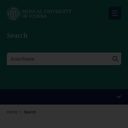
Skip
to
main
content
Search
Home
Search