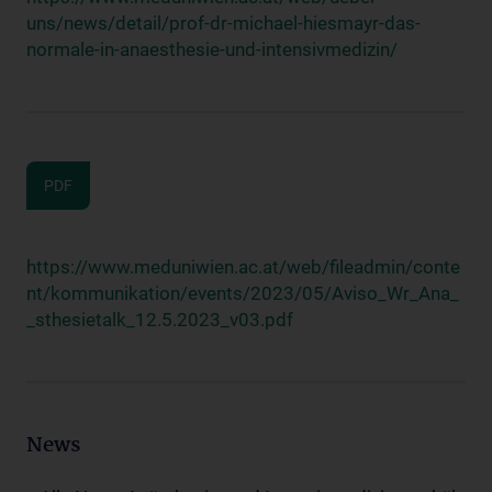
uns/news/detail/prof-dr-michael-hiesmayr-das-
normale-in-anaesthesie-und-intensivmedizin/
PDF
https://www.meduniwien.ac.at/web/fileadmin/conte
nt/kommunikation/events/2023/05/Aviso_Wr_Ana_
_sthesietalk_12.5.2023_v03.pdf
News