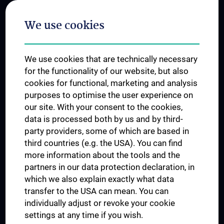
Postgraduate Trainings
We use cookies
Dual Career
Trusted Reseach - Research Security - Foreign Interference
We use cookies that are technically necessary
UNESCO Chair on Bioethics
for the functionality of our website, but also
MUVI
cookies for functional, marketing and analysis
purposes to optimise the user experience on
our site. With your consent to the cookies,
Connect with us
data is processed both by us and by third-
party providers, some of which are based in
third countries (e.g. the USA). You can find
more information about the tools and the
partners in our data protection declaration, in
which we also explain exactly what data
PRESSE
transfer to the USA can mean. You can
JOBS
individually adjust or revoke your cookie
MEDUNI SHOP
settings at any time if you wish.