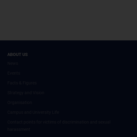
ABOUT US
News
Events
Facts & Figures
Strategy and Vision
Organisation
Campus and University Life
Contact points for victims of discrimination and sexual
harassment