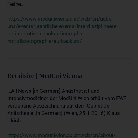
Teilne...
https://www.meduniwien.ac.at/web/en/ueber-
uns/events/jaehrliche-events/interdisziplinaere-
perioperative-echokardiographie-
notfallsonographie/aufbaukurs/
Detailsite | MedUni Vienna
...All News [in German:] Anästhesist und
Intensivmediziner der MedUni Wien erhält vom FWF
vergebene Auszeichnung auf dem Gebiet der
Anästhesie [in German:] (Wien, 25-1-2016) Klaus
Ulrich ...
https://www.meduniwien.ac.at/web/en/about-