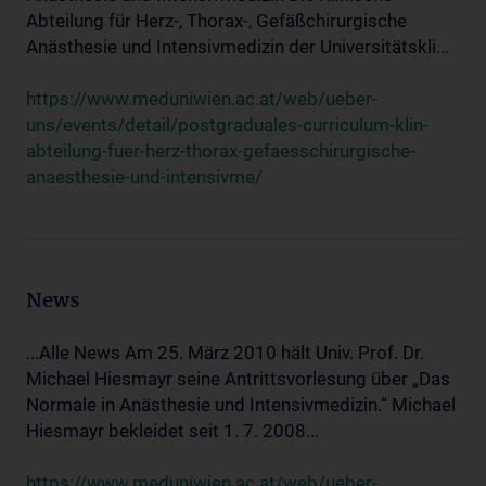
Abteilung für Herz-, Thorax-, Gefäßchirurgische
Anästhesie und Intensivmedizin der Universitätskli...
https://www.meduniwien.ac.at/web/ueber-
uns/events/detail/postgraduales-curriculum-klin-
abteilung-fuer-herz-thorax-gefaesschirurgische-
anaesthesie-und-intensivme/
News
...Alle News Am 25. März 2010 hält Univ. Prof. Dr.
Michael Hiesmayr seine Antrittsvorlesung über „Das
Normale in Anästhesie und Intensivmedizin.“ Michael
Hiesmayr bekleidet seit 1. 7. 2008...
https://www.meduniwien.ac.at/web/ueber-