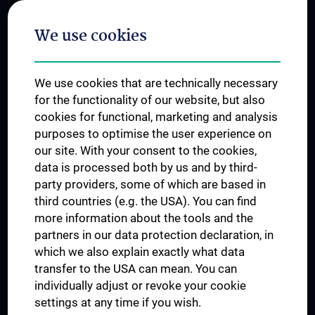
Postgraduate Trainings
We use cookies
Dual Career
Trusted Reseach - Research Security - Foreign Interference
We use cookies that are technically necessary
UNESCO Chair on Bioethics
for the functionality of our website, but also
MUVI
cookies for functional, marketing and analysis
purposes to optimise the user experience on
our site. With your consent to the cookies,
Connect with us
data is processed both by us and by third-
party providers, some of which are based in
third countries (e.g. the USA). You can find
more information about the tools and the
partners in our data protection declaration, in
which we also explain exactly what data
PRESSE
transfer to the USA can mean. You can
JOBS
individually adjust or revoke your cookie
MEDUNI SHOP
settings at any time if you wish.