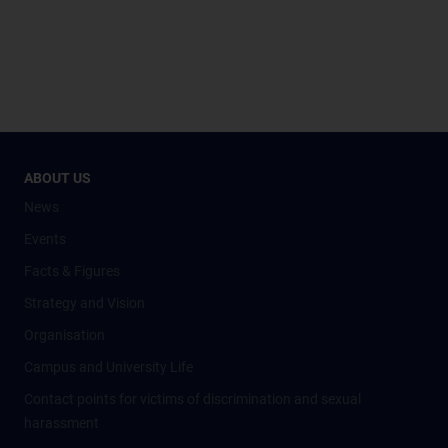
ABOUT US
News
Events
Facts & Figures
Strategy and Vision
Organisation
Campus and University Life
Contact points for victims of discrimination and sexual
harassment