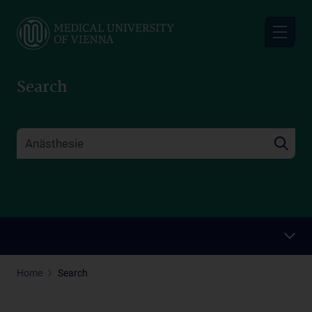
Skip
to
main
content
Search
Home
Search