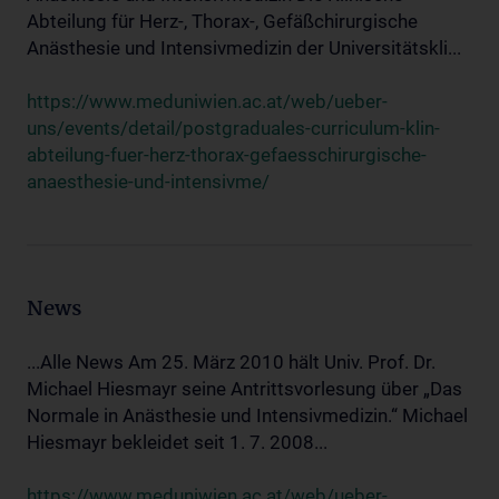
Abteilung für Herz-, Thorax-, Gefäßchirurgische
Anästhesie und Intensivmedizin der Universitätskli...
https://www.meduniwien.ac.at/web/ueber-
uns/events/detail/postgraduales-curriculum-klin-
abteilung-fuer-herz-thorax-gefaesschirurgische-
anaesthesie-und-intensivme/
News
...Alle News Am 25. März 2010 hält Univ. Prof. Dr.
Michael Hiesmayr seine Antrittsvorlesung über „Das
Normale in Anästhesie und Intensivmedizin.“ Michael
Hiesmayr bekleidet seit 1. 7. 2008...
https://www.meduniwien.ac.at/web/ueber-