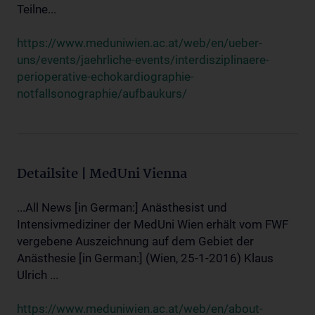
Teilne...
https://www.meduniwien.ac.at/web/en/ueber-
uns/events/jaehrliche-events/interdisziplinaere-
perioperative-echokardiographie-
notfallsonographie/aufbaukurs/
Detailsite | MedUni Vienna
...All News [in German:] Anästhesist und
Intensivmediziner der MedUni Wien erhält vom FWF
vergebene Auszeichnung auf dem Gebiet der
Anästhesie [in German:] (Wien, 25-1-2016) Klaus
Ulrich ...
https://www.meduniwien.ac.at/web/en/about-