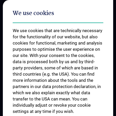
Postgraduate Trainings
We use cookies
Dual Career
Trusted Reseach - Research Security - Foreign Interference
We use cookies that are technically necessary
UNESCO Chair on Bioethics
for the functionality of our website, but also
MUVI
cookies for functional, marketing and analysis
purposes to optimise the user experience on
our site. With your consent to the cookies,
Connect with us
data is processed both by us and by third-
party providers, some of which are based in
third countries (e.g. the USA). You can find
more information about the tools and the
partners in our data protection declaration, in
which we also explain exactly what data
PRESSE
transfer to the USA can mean. You can
JOBS
individually adjust or revoke your cookie
MEDUNI SHOP
settings at any time if you wish.