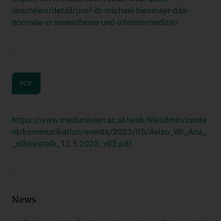
uns/news/detail/prof-dr-michael-hiesmayr-das-
normale-in-anaesthesie-und-intensivmedizin/
PDF
https://www.meduniwien.ac.at/web/fileadmin/conte
nt/kommunikation/events/2023/05/Aviso_Wr_Ana_
_sthesietalk_12.5.2023_v03.pdf
News