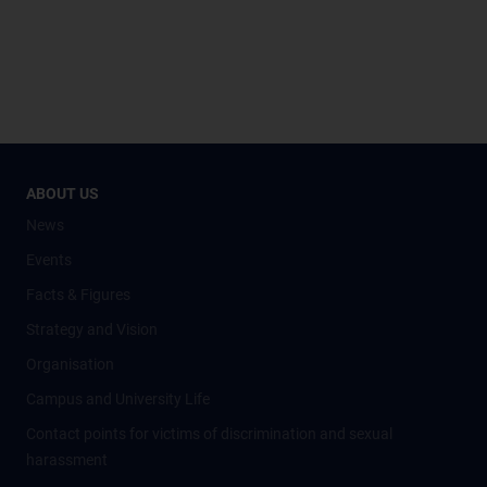
ABOUT US
News
Events
Facts & Figures
Strategy and Vision
Organisation
Campus and University Life
Contact points for victims of discrimination and sexual
harassment