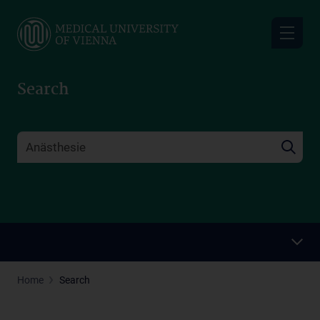
Skip
to
main
content
Search
Home
Search