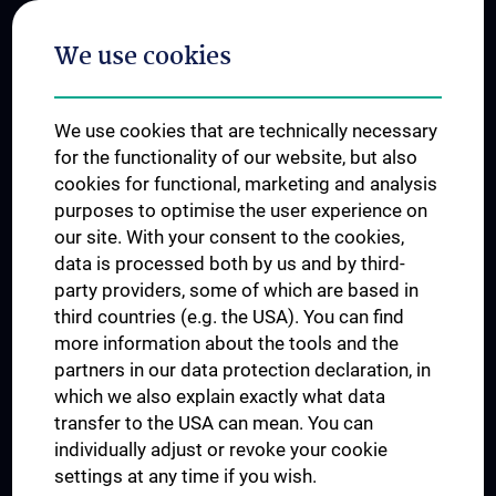
Postgraduate Trainings
We use cookies
Dual Career
Trusted Reseach - Research Security - Foreign Interference
We use cookies that are technically necessary
UNESCO Chair on Bioethics
for the functionality of our website, but also
MUVI
cookies for functional, marketing and analysis
purposes to optimise the user experience on
our site. With your consent to the cookies,
Connect with us
data is processed both by us and by third-
party providers, some of which are based in
third countries (e.g. the USA). You can find
more information about the tools and the
partners in our data protection declaration, in
which we also explain exactly what data
PRESSE
transfer to the USA can mean. You can
JOBS
individually adjust or revoke your cookie
MEDUNI SHOP
settings at any time if you wish.