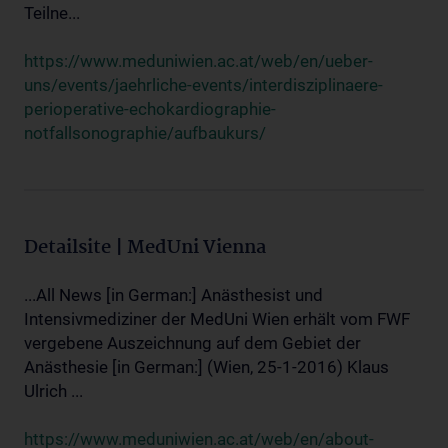
Teilne...
https://www.meduniwien.ac.at/web/en/ueber-
uns/events/jaehrliche-events/interdisziplinaere-
perioperative-echokardiographie-
notfallsonographie/aufbaukurs/
Detailsite | MedUni Vienna
...All News [in German:] Anästhesist und
Intensivmediziner der MedUni Wien erhält vom FWF
vergebene Auszeichnung auf dem Gebiet der
Anästhesie [in German:] (Wien, 25-1-2016) Klaus
Ulrich ...
https://www.meduniwien.ac.at/web/en/about-