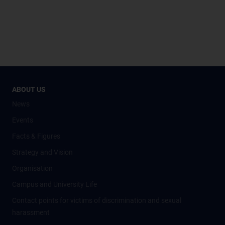
ABOUT US
News
Events
Facts & Figures
Strategy and Vision
Organisation
Campus and University Life
Contact points for victims of discrimination and sexual
harassment