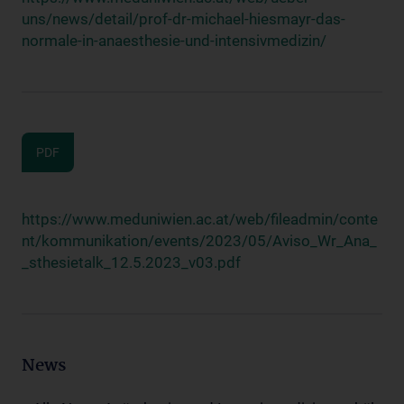
uns/news/detail/prof-dr-michael-hiesmayr-das-
normale-in-anaesthesie-und-intensivmedizin/
PDF
https://www.meduniwien.ac.at/web/fileadmin/conte
nt/kommunikation/events/2023/05/Aviso_Wr_Ana_
_sthesietalk_12.5.2023_v03.pdf
News