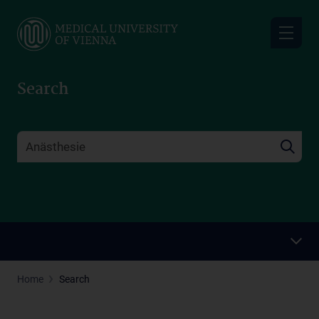
Skip
to
main
content
Search
Home
Search