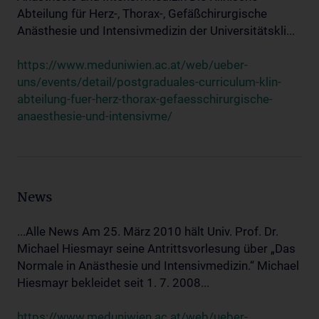
Abteilung für Herz-, Thorax-, Gefäßchirurgische
Anästhesie und Intensivmedizin der Universitätskli...
https://www.meduniwien.ac.at/web/ueber-
uns/events/detail/postgraduales-curriculum-klin-
abteilung-fuer-herz-thorax-gefaesschirurgische-
anaesthesie-und-intensivme/
News
...Alle News Am 25. März 2010 hält Univ. Prof. Dr.
Michael Hiesmayr seine Antrittsvorlesung über „Das
Normale in Anästhesie und Intensivmedizin.“ Michael
Hiesmayr bekleidet seit 1. 7. 2008...
https://www.meduniwien.ac.at/web/ueber-