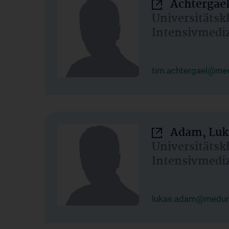
Achtergael
Universitätsk
Intensivmedi
tim.achtergael@med
Adam, Luk
Universitätsk
Intensivmedi
lukas.adam@meduni