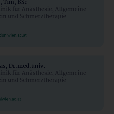
, Tim, BSc
linik für Anästhesie, Allgemeine
zin und Schmerztherapie
uniwien.ac.at
as, Dr.med.univ.
linik für Anästhesie, Allgemeine
zin und Schmerztherapie
wien.ac.at