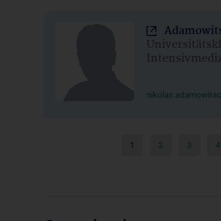
Adamowits
Universitätsk
Intensivmedi
nikolas.adamowits
1
2
3
4