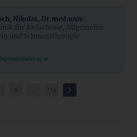
ch, Nikolas, Dr.med.univ.
linik für Anästhesie, Allgemeine
zin und Schmerztherapie
ch@meduniwien.ac.at
5
…
116