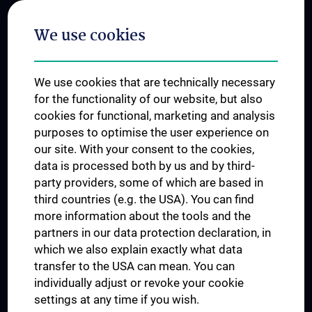
Postgraduate Trainings
We use cookies
Dual Career
Trusted Reseach - Research Security - Foreign Interference
We use cookies that are technically necessary
UNESCO Chair on Bioethics
for the functionality of our website, but also
MUVI
cookies for functional, marketing and analysis
purposes to optimise the user experience on
our site. With your consent to the cookies,
Connect with us
data is processed both by us and by third-
party providers, some of which are based in
third countries (e.g. the USA). You can find
more information about the tools and the
partners in our data protection declaration, in
which we also explain exactly what data
PRESSE
transfer to the USA can mean. You can
JOBS
individually adjust or revoke your cookie
MEDUNI SHOP
settings at any time if you wish.