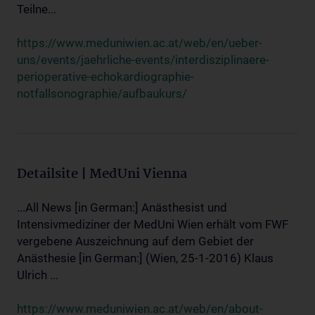
Teilne...
https://www.meduniwien.ac.at/web/en/ueber-
uns/events/jaehrliche-events/interdisziplinaere-
perioperative-echokardiographie-
notfallsonographie/aufbaukurs/
Detailsite | MedUni Vienna
...All News [in German:] Anästhesist und
Intensivmediziner der MedUni Wien erhält vom FWF
vergebene Auszeichnung auf dem Gebiet der
Anästhesie [in German:] (Wien, 25-1-2016) Klaus
Ulrich ...
https://www.meduniwien.ac.at/web/en/about-