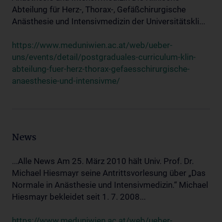
Abteilung für Herz-, Thorax-, Gefäßchirurgische
Anästhesie und Intensivmedizin der Universitätskli...
https://www.meduniwien.ac.at/web/ueber-
uns/events/detail/postgraduales-curriculum-klin-
abteilung-fuer-herz-thorax-gefaesschirurgische-
anaesthesie-und-intensivme/
News
...Alle News Am 25. März 2010 hält Univ. Prof. Dr.
Michael Hiesmayr seine Antrittsvorlesung über „Das
Normale in Anästhesie und Intensivmedizin.“ Michael
Hiesmayr bekleidet seit 1. 7. 2008...
https://www.meduniwien.ac.at/web/ueber-