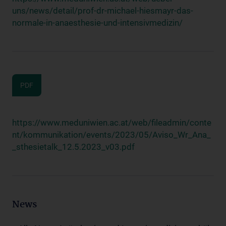
uns/news/detail/prof-dr-michael-hiesmayr-das-
normale-in-anaesthesie-und-intensivmedizin/
PDF
https://www.meduniwien.ac.at/web/fileadmin/conte
nt/kommunikation/events/2023/05/Aviso_Wr_Ana_
_sthesietalk_12.5.2023_v03.pdf
News