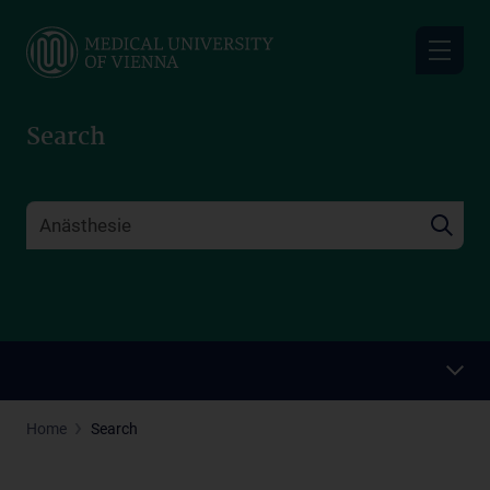
Skip
to
main
content
Search
Home
Search