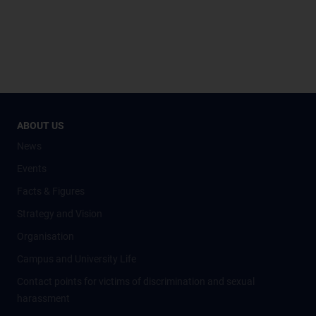
ABOUT US
News
Events
Facts & Figures
Strategy and Vision
Organisation
Campus and University Life
Contact points for victims of discrimination and sexual
harassment