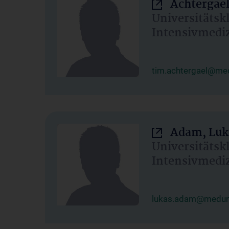
Achtergael
Universitätsk
Intensivmedi
tim.achtergael@med
Adam, Luk
Universitätsk
Intensivmedi
lukas.adam@meduni