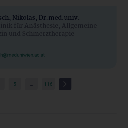
ch, Nikolas, Dr.med.univ.
linik für Anästhesie, Allgemeine
zin und Schmerztherapie
ch@meduniwien.ac.at
5
…
116