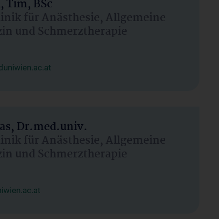
, Tim, BSc
linik für Anästhesie, Allgemeine
zin und Schmerztherapie
uniwien.ac.at
as, Dr.med.univ.
linik für Anästhesie, Allgemeine
zin und Schmerztherapie
wien.ac.at