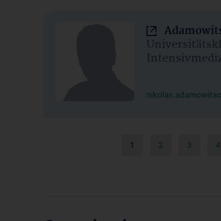
Adamowits
Universitätsk
Intensivmedi
nikolas.adamowits
1
2
3
4