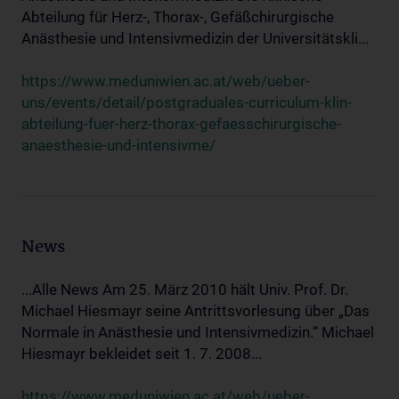
Abteilung für Herz-, Thorax-, Gefäßchirurgische
Anästhesie und Intensivmedizin der Universitätskli...
https://www.meduniwien.ac.at/web/ueber-
uns/events/detail/postgraduales-curriculum-klin-
abteilung-fuer-herz-thorax-gefaesschirurgische-
anaesthesie-und-intensivme/
News
...Alle News Am 25. März 2010 hält Univ. Prof. Dr.
Michael Hiesmayr seine Antrittsvorlesung über „Das
Normale in Anästhesie und Intensivmedizin.“ Michael
Hiesmayr bekleidet seit 1. 7. 2008...
https://www.meduniwien.ac.at/web/ueber-