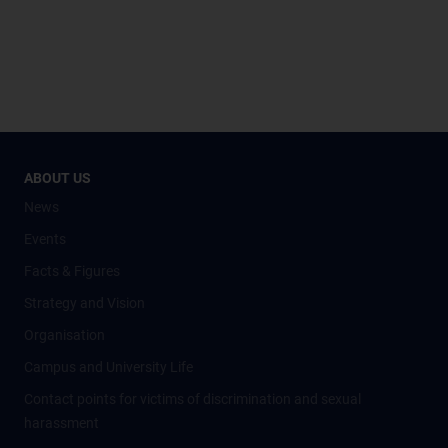
ABOUT US
News
Events
Facts & Figures
Strategy and Vision
Organisation
Campus and University Life
Contact points for victims of discrimination and sexual
harassment