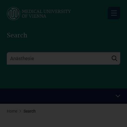
Skip
to
main
content
Search
Home
Search