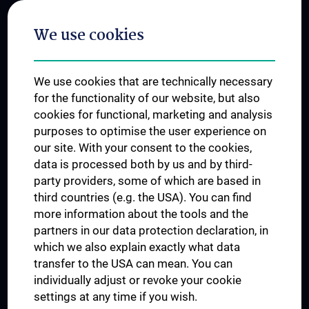
Postgraduate Trainings
We use cookies
Dual Career
Trusted Reseach - Research Security - Foreign Interference
We use cookies that are technically necessary
UNESCO Chair on Bioethics
for the functionality of our website, but also
MUVI
cookies for functional, marketing and analysis
purposes to optimise the user experience on
our site. With your consent to the cookies,
Connect with us
data is processed both by us and by third-
party providers, some of which are based in
third countries (e.g. the USA). You can find
more information about the tools and the
partners in our data protection declaration, in
which we also explain exactly what data
PRESSE
transfer to the USA can mean. You can
JOBS
individually adjust or revoke your cookie
MEDUNI SHOP
settings at any time if you wish.