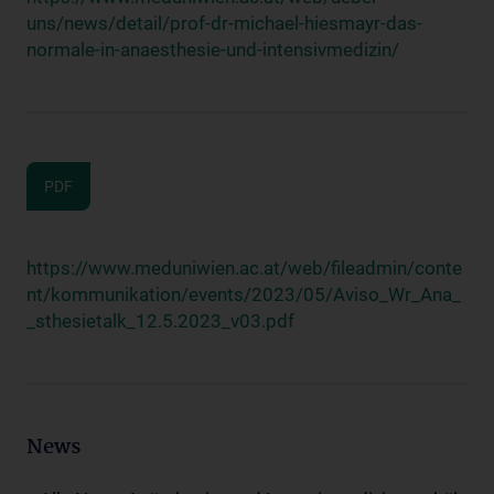
uns/news/detail/prof-dr-michael-hiesmayr-das-
normale-in-anaesthesie-und-intensivmedizin/
PDF
https://www.meduniwien.ac.at/web/fileadmin/conte
nt/kommunikation/events/2023/05/Aviso_Wr_Ana_
_sthesietalk_12.5.2023_v03.pdf
News