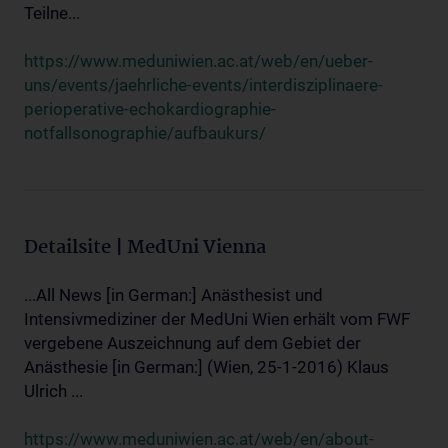
Teilne...
https://www.meduniwien.ac.at/web/en/ueber-
uns/events/jaehrliche-events/interdisziplinaere-
perioperative-echokardiographie-
notfallsonographie/aufbaukurs/
Detailsite | MedUni Vienna
...All News [in German:] Anästhesist und
Intensivmediziner der MedUni Wien erhält vom FWF
vergebene Auszeichnung auf dem Gebiet der
Anästhesie [in German:] (Wien, 25-1-2016) Klaus
Ulrich ...
https://www.meduniwien.ac.at/web/en/about-