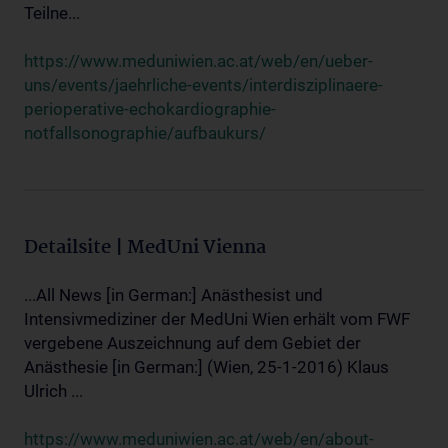
Teilne...
https://www.meduniwien.ac.at/web/en/ueber-
uns/events/jaehrliche-events/interdisziplinaere-
perioperative-echokardiographie-
notfallsonographie/aufbaukurs/
Detailsite | MedUni Vienna
...All News [in German:] Anästhesist und
Intensivmediziner der MedUni Wien erhält vom FWF
vergebene Auszeichnung auf dem Gebiet der
Anästhesie [in German:] (Wien, 25-1-2016) Klaus
Ulrich ...
https://www.meduniwien.ac.at/web/en/about-