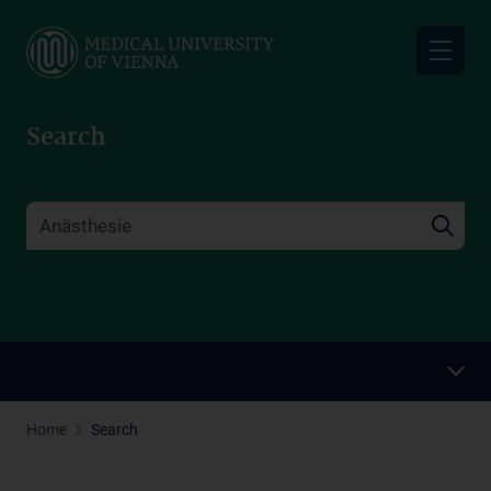
Skip
to
main
content
Search
Home
Search