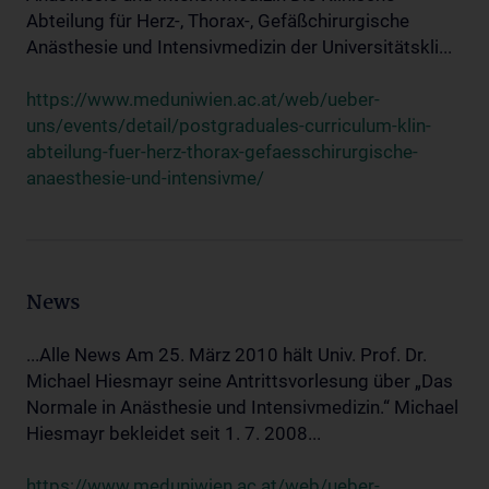
Abteilung für Herz-, Thorax-, Gefäßchirurgische
Anästhesie und Intensivmedizin der Universitätskli...
https://www.meduniwien.ac.at/web/ueber-
uns/events/detail/postgraduales-curriculum-klin-
abteilung-fuer-herz-thorax-gefaesschirurgische-
anaesthesie-und-intensivme/
News
...Alle News Am 25. März 2010 hält Univ. Prof. Dr.
Michael Hiesmayr seine Antrittsvorlesung über „Das
Normale in Anästhesie und Intensivmedizin.“ Michael
Hiesmayr bekleidet seit 1. 7. 2008...
https://www.meduniwien.ac.at/web/ueber-