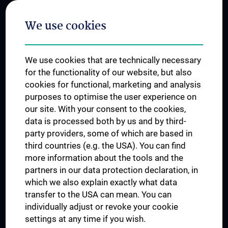
Postgraduate Trainings
We use cookies
Dual Career
Trusted Reseach - Research Security - Foreign Interference
We use cookies that are technically necessary
UNESCO Chair on Bioethics
for the functionality of our website, but also
MUVI
cookies for functional, marketing and analysis
purposes to optimise the user experience on
our site. With your consent to the cookies,
Connect with us
data is processed both by us and by third-
party providers, some of which are based in
third countries (e.g. the USA). You can find
more information about the tools and the
partners in our data protection declaration, in
which we also explain exactly what data
PRESSE
transfer to the USA can mean. You can
JOBS
individually adjust or revoke your cookie
MEDUNI SHOP
settings at any time if you wish.