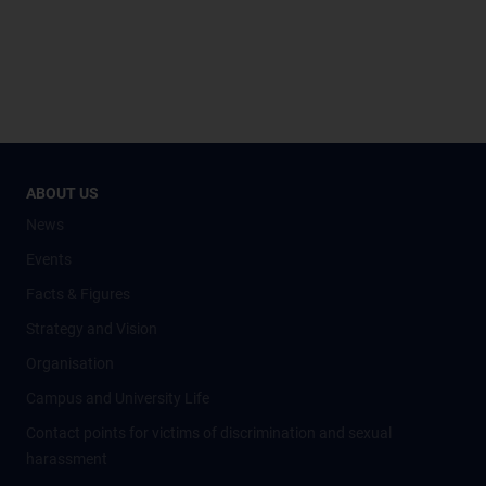
ABOUT US
News
Events
Facts & Figures
Strategy and Vision
Organisation
Campus and University Life
Contact points for victims of discrimination and sexual
harassment