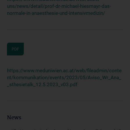
uns/news/detail/prof-dr-michael-hiesmayr-das-
normale-in-anaesthesie-und-intensivmedizin/
PDF
https://www.meduniwien.ac.at/web/fileadmin/conte
nt/kommunikation/events/2023/05/Aviso_Wr_Ana_
_sthesietalk_12.5.2023_v03.pdf
News