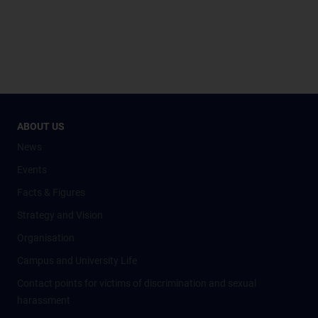
ABOUT US
News
Events
Facts & Figures
Strategy and Vision
Organisation
Campus and University Life
Contact points for victims of discrimination and sexual
harassment