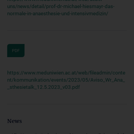
uns/news/detail/prof-dr-michael-hiesmayr-das-
normale-in-anaesthesie-und-intensivmedizin/
PDF
https://www.meduniwien.ac.at/web/fileadmin/conte
nt/kommunikation/events/2023/05/Aviso_Wr_Ana_
_sthesietalk_12.5.2023_v03.pdf
News