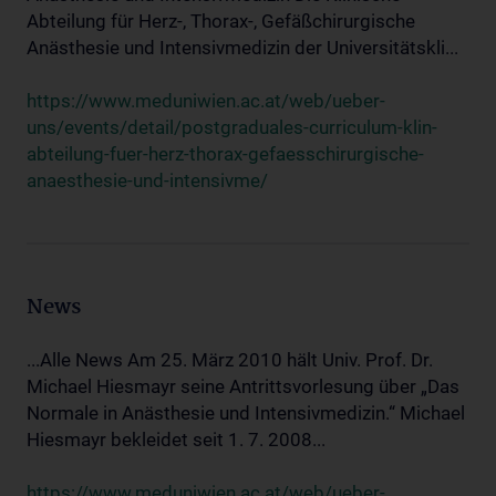
Abteilung für Herz-, Thorax-, Gefäßchirurgische
Anästhesie und Intensivmedizin der Universitätskli...
https://www.meduniwien.ac.at/web/ueber-
uns/events/detail/postgraduales-curriculum-klin-
abteilung-fuer-herz-thorax-gefaesschirurgische-
anaesthesie-und-intensivme/
News
...Alle News Am 25. März 2010 hält Univ. Prof. Dr.
Michael Hiesmayr seine Antrittsvorlesung über „Das
Normale in Anästhesie und Intensivmedizin.“ Michael
Hiesmayr bekleidet seit 1. 7. 2008...
https://www.meduniwien.ac.at/web/ueber-