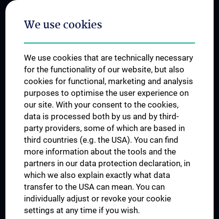
Postgraduate Trainings
We use cookies
Dual Career
Trusted Reseach - Research Security - Foreign Interference
We use cookies that are technically necessary
UNESCO Chair on Bioethics
for the functionality of our website, but also
MUVI
cookies for functional, marketing and analysis
purposes to optimise the user experience on
our site. With your consent to the cookies,
Connect with us
data is processed both by us and by third-
party providers, some of which are based in
third countries (e.g. the USA). You can find
more information about the tools and the
partners in our data protection declaration, in
which we also explain exactly what data
PRESSE
transfer to the USA can mean. You can
JOBS
individually adjust or revoke your cookie
MEDUNI SHOP
settings at any time if you wish.