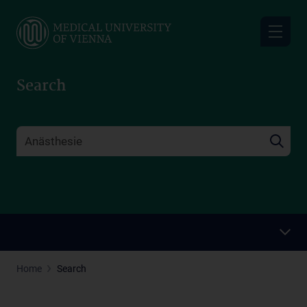
Skip
to
main
content
Search
Home
Search