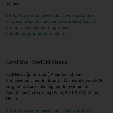
Teilne...
https://www.meduniwien.ac.at/web/en/ueber-
uns/events/jaehrliche-events/interdisziplinaere-
perioperative-echokardiographie-
notfallsonographie/aufbaukurs/
Detailsite | MedUni Vienna
...All News [in German:] Anästhesist und
Intensivmediziner der MedUni Wien erhält vom FWF
vergebene Auszeichnung auf dem Gebiet der
Anästhesie [in German:] (Wien, 25-1-2016) Klaus
Ulrich ...
https://www.meduniwien.ac.at/web/en/about-