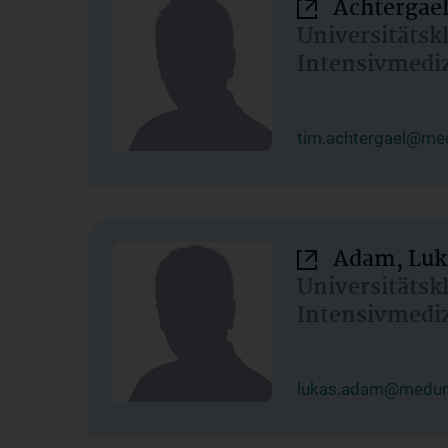
Achtergael
Universitätsk
Intensivmedi
tim.achtergael@med
Adam, Luk
Universitätsk
Intensivmedi
lukas.adam@meduni