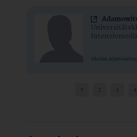
Adamowits
Universitätsk
Intensivmedi
nikolas.adamowits
1
2
3
4