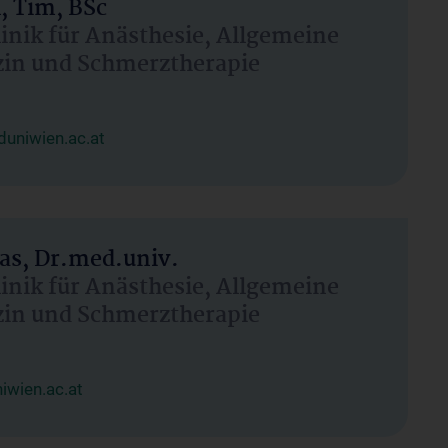
, Tim, BSc
linik für Anästhesie, Allgemeine
zin und Schmerztherapie
uniwien.ac.at
as, Dr.med.univ.
linik für Anästhesie, Allgemeine
zin und Schmerztherapie
wien.ac.at