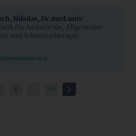
ch, Nikolas, Dr.med.univ.
linik für Anästhesie, Allgemeine
zin und Schmerztherapie
ch@meduniwien.ac.at
5
…
116