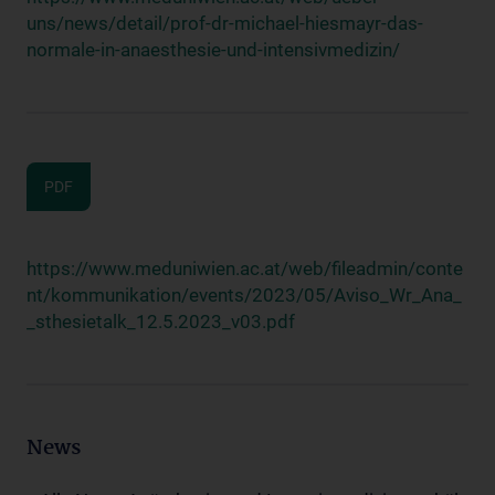
uns/news/detail/prof-dr-michael-hiesmayr-das-
normale-in-anaesthesie-und-intensivmedizin/
PDF
https://www.meduniwien.ac.at/web/fileadmin/conte
nt/kommunikation/events/2023/05/Aviso_Wr_Ana_
_sthesietalk_12.5.2023_v03.pdf
News