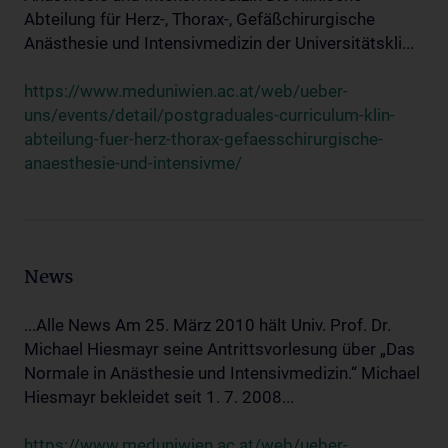
Abteilung für Herz-, Thorax-, Gefäßchirurgische
Anästhesie und Intensivmedizin der Universitätskli...
https://www.meduniwien.ac.at/web/ueber-
uns/events/detail/postgraduales-curriculum-klin-
abteilung-fuer-herz-thorax-gefaesschirurgische-
anaesthesie-und-intensivme/
News
...Alle News Am 25. März 2010 hält Univ. Prof. Dr.
Michael Hiesmayr seine Antrittsvorlesung über „Das
Normale in Anästhesie und Intensivmedizin.“ Michael
Hiesmayr bekleidet seit 1. 7. 2008...
https://www.meduniwien.ac.at/web/ueber-