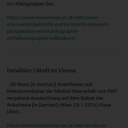
on-/Kleingruppen-Ses...
https://www.meduniwien.ac.at/web/ueber-
uns/events/jaehrliche-events/interdisziplinaere-
perioperative-echokardiographie-
notfallsonographie/aufbaukurs/
Detailsite | MedUni Vienna
...All News [in German:] Anästhesist und
Intensivmediziner der MedUni Wien erhält vom FWF
vergebene Auszeichnung auf dem Gebiet der
Anästhesie [in German:] (Wien, 25-1-2016) Klaus
Ulrich ...
https://www.meduniwien.ac.at/web/en/about-