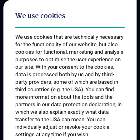
Postgraduate Trainings
We use cookies
Dual Career
Trusted Reseach - Research Security - Foreign Interference
We use cookies that are technically necessary
UNESCO Chair on Bioethics
for the functionality of our website, but also
MUVI
cookies for functional, marketing and analysis
purposes to optimise the user experience on
our site. With your consent to the cookies,
Connect with us
data is processed both by us and by third-
party providers, some of which are based in
third countries (e.g. the USA). You can find
more information about the tools and the
partners in our data protection declaration, in
which we also explain exactly what data
PRESSE
transfer to the USA can mean. You can
JOBS
individually adjust or revoke your cookie
MEDUNI SHOP
settings at any time if you wish.