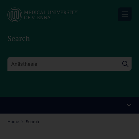
Skip
to
main
content
Search
Home
Search