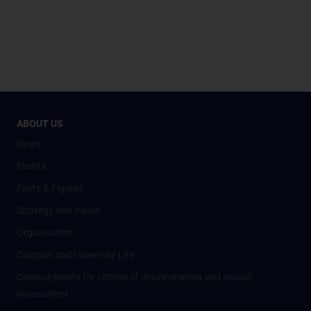
ABOUT US
News
Events
Facts & Figures
Strategy and Vision
Organisation
Campus and University Life
Contact points for victims of discrimination and sexual
harassment