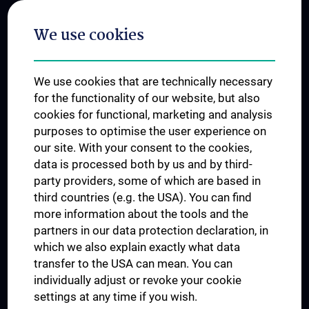
Postgraduate Trainings
We use cookies
Dual Career
Trusted Reseach - Research Security - Foreign Interference
We use cookies that are technically necessary
UNESCO Chair on Bioethics
for the functionality of our website, but also
MUVI
cookies for functional, marketing and analysis
purposes to optimise the user experience on
our site. With your consent to the cookies,
Connect with us
data is processed both by us and by third-
party providers, some of which are based in
third countries (e.g. the USA). You can find
more information about the tools and the
partners in our data protection declaration, in
which we also explain exactly what data
PRESSE
transfer to the USA can mean. You can
JOBS
individually adjust or revoke your cookie
MEDUNI SHOP
settings at any time if you wish.