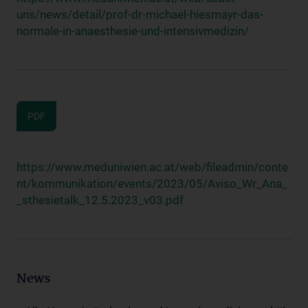
uns/news/detail/prof-dr-michael-hiesmayr-das-
normale-in-anaesthesie-und-intensivmedizin/
PDF
https://www.meduniwien.ac.at/web/fileadmin/conte
nt/kommunikation/events/2023/05/Aviso_Wr_Ana_
_sthesietalk_12.5.2023_v03.pdf
News