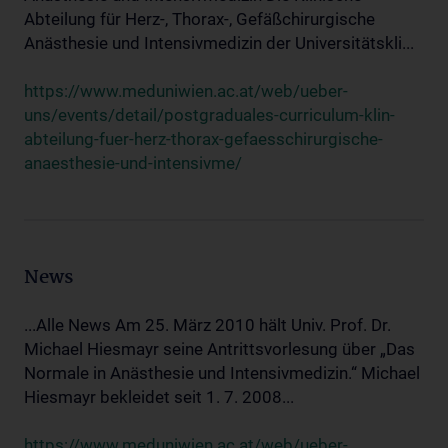
Abteilung für Herz-, Thorax-, Gefäßchirurgische
Anästhesie und Intensivmedizin der Universitätskli...
https://www.meduniwien.ac.at/web/ueber-
uns/events/detail/postgraduales-curriculum-klin-
abteilung-fuer-herz-thorax-gefaesschirurgische-
anaesthesie-und-intensivme/
News
...Alle News Am 25. März 2010 hält Univ. Prof. Dr.
Michael Hiesmayr seine Antrittsvorlesung über „Das
Normale in Anästhesie und Intensivmedizin.“ Michael
Hiesmayr bekleidet seit 1. 7. 2008...
https://www.meduniwien.ac.at/web/ueber-