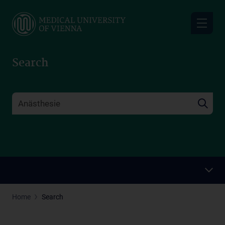
Skip
to
main
content
Search
Home
Search