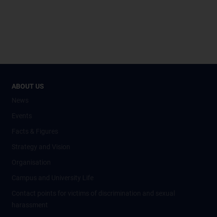
ABOUT US
News
Events
Facts & Figures
Strategy and Vision
Organisation
Campus and University Life
Contact points for victims of discrimination and sexual
harassment