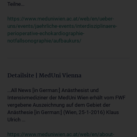
Teilne...
https://www.meduniwien.ac.at/web/en/ueber-
uns/events/jaehrliche-events/interdisziplinaere-
perioperative-echokardiographie-
notfallsonographie/aufbaukurs/
Detailsite | MedUni Vienna
...All News [in German:] Anästhesist und
Intensivmediziner der MedUni Wien erhält vom FWF
vergebene Auszeichnung auf dem Gebiet der
Anästhesie [in German:] (Wien, 25-1-2016) Klaus
Ulrich ...
https://www.meduniwien.ac.at/web/en/about-