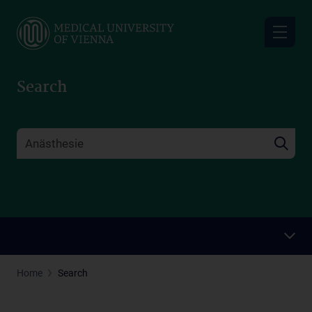
Skip
to
main
content
Search
Home
Search