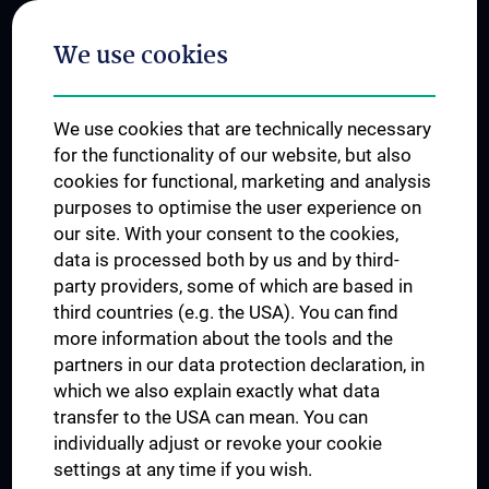
Postgraduate Trainings
We use cookies
Dual Career
Trusted Reseach - Research Security - Foreign Interference
We use cookies that are technically necessary
UNESCO Chair on Bioethics
for the functionality of our website, but also
MUVI
cookies for functional, marketing and analysis
purposes to optimise the user experience on
our site. With your consent to the cookies,
Connect with us
data is processed both by us and by third-
party providers, some of which are based in
third countries (e.g. the USA). You can find
more information about the tools and the
partners in our data protection declaration, in
which we also explain exactly what data
PRESSE
transfer to the USA can mean. You can
JOBS
individually adjust or revoke your cookie
MEDUNI SHOP
settings at any time if you wish.