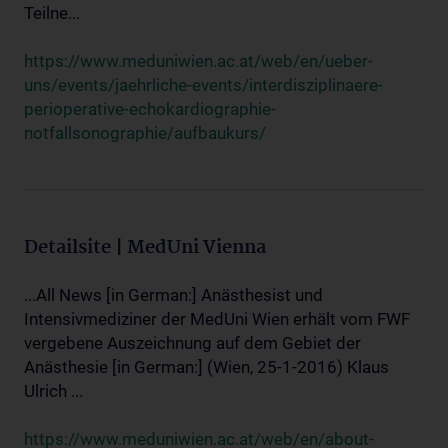
Teilne...
https://www.meduniwien.ac.at/web/en/ueber-
uns/events/jaehrliche-events/interdisziplinaere-
perioperative-echokardiographie-
notfallsonographie/aufbaukurs/
Detailsite | MedUni Vienna
...All News [in German:] Anästhesist und
Intensivmediziner der MedUni Wien erhält vom FWF
vergebene Auszeichnung auf dem Gebiet der
Anästhesie [in German:] (Wien, 25-1-2016) Klaus
Ulrich ...
https://www.meduniwien.ac.at/web/en/about-