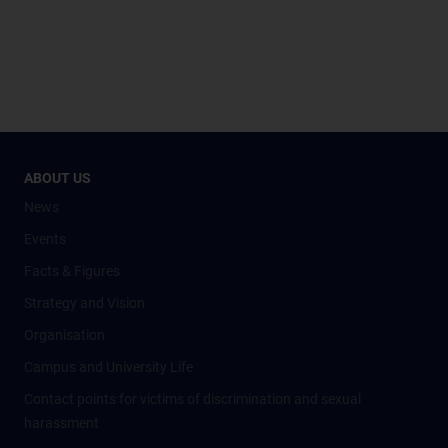
ABOUT US
News
Events
Facts & Figures
Strategy and Vision
Organisation
Campus and University Life
Contact points for victims of discrimination and sexual
harassment