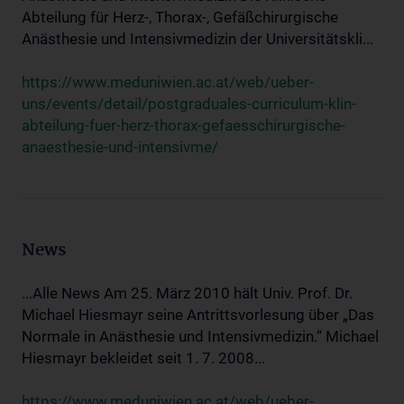
Abteilung für Herz-, Thorax-, Gefäßchirurgische
Anästhesie und Intensivmedizin der Universitätskli...
https://www.meduniwien.ac.at/web/ueber-
uns/events/detail/postgraduales-curriculum-klin-
abteilung-fuer-herz-thorax-gefaesschirurgische-
anaesthesie-und-intensivme/
News
...Alle News Am 25. März 2010 hält Univ. Prof. Dr.
Michael Hiesmayr seine Antrittsvorlesung über „Das
Normale in Anästhesie und Intensivmedizin.“ Michael
Hiesmayr bekleidet seit 1. 7. 2008...
https://www.meduniwien.ac.at/web/ueber-