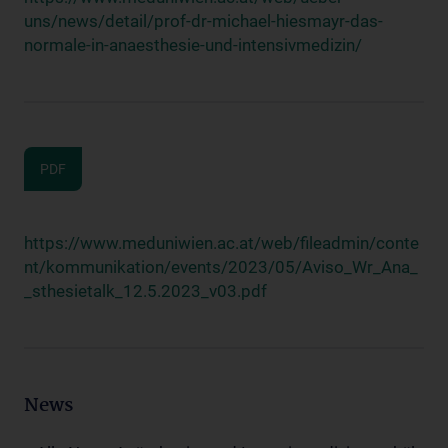
uns/news/detail/prof-dr-michael-hiesmayr-das-
normale-in-anaesthesie-und-intensivmedizin/
PDF
https://www.meduniwien.ac.at/web/fileadmin/conte
nt/kommunikation/events/2023/05/Aviso_Wr_Ana_
_sthesietalk_12.5.2023_v03.pdf
News