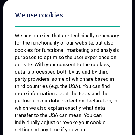
Postgraduate Trainings
We use cookies
Dual Career
Trusted Reseach - Research Security - Foreign Interference
We use cookies that are technically necessary
UNESCO Chair on Bioethics
for the functionality of our website, but also
MUVI
cookies for functional, marketing and analysis
purposes to optimise the user experience on
our site. With your consent to the cookies,
Connect with us
data is processed both by us and by third-
party providers, some of which are based in
third countries (e.g. the USA). You can find
more information about the tools and the
partners in our data protection declaration, in
which we also explain exactly what data
PRESSE
transfer to the USA can mean. You can
JOBS
individually adjust or revoke your cookie
MEDUNI SHOP
settings at any time if you wish.