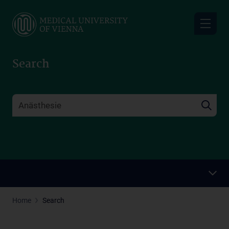
Skip
to
main
content
Search
Home
Search