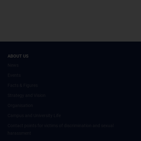
ABOUT US
News
Events
Facts & Figures
Strategy and Vision
Organisation
Campus and University Life
Contact points for victims of discrimination and sexual
harassment