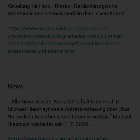
Abteilung für Herz-, Thorax-, Gefäßchirurgische
Anästhesie und Intensivmedizin der Universitätskli...
https://www.meduniwien.ac.at/web/ueber-
uns/events/detail/postgraduales-curriculum-klin-
abteilung-fuer-herz-thorax-gefaesschirurgische-
anaesthesie-und-intensivme/
News
...Alle News Am 25. März 2010 hält Univ. Prof. Dr.
Michael Hiesmayr seine Antrittsvorlesung über „Das
Normale in Anästhesie und Intensivmedizin.“ Michael
Hiesmayr bekleidet seit 1. 7. 2008...
https://www.meduniwien.ac.at/web/ueber-