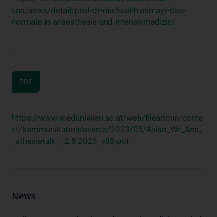
uns/news/detail/prof-dr-michael-hiesmayr-das-
normale-in-anaesthesie-und-intensivmedizin/
PDF
https://www.meduniwien.ac.at/web/fileadmin/conte
nt/kommunikation/events/2023/05/Aviso_Wr_Ana_
_sthesietalk_12.5.2023_v03.pdf
News