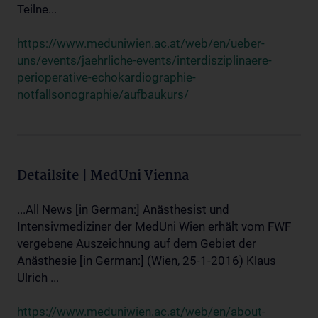
Teilne...
https://www.meduniwien.ac.at/web/en/ueber-
uns/events/jaehrliche-events/interdisziplinaere-
perioperative-echokardiographie-
notfallsonographie/aufbaukurs/
Detailsite | MedUni Vienna
...All News [in German:] Anästhesist und
Intensivmediziner der MedUni Wien erhält vom FWF
vergebene Auszeichnung auf dem Gebiet der
Anästhesie [in German:] (Wien, 25-1-2016) Klaus
Ulrich ...
https://www.meduniwien.ac.at/web/en/about-