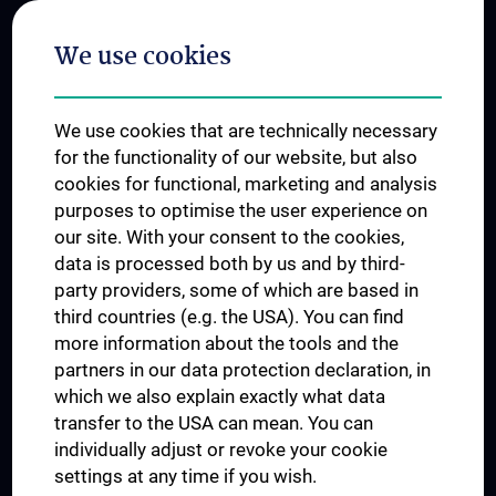
Postgraduate Trainings
We use cookies
Dual Career
Trusted Reseach - Research Security - Foreign Interference
We use cookies that are technically necessary
UNESCO Chair on Bioethics
for the functionality of our website, but also
MUVI
cookies for functional, marketing and analysis
purposes to optimise the user experience on
our site. With your consent to the cookies,
Connect with us
data is processed both by us and by third-
party providers, some of which are based in
third countries (e.g. the USA). You can find
more information about the tools and the
partners in our data protection declaration, in
which we also explain exactly what data
PRESSE
transfer to the USA can mean. You can
JOBS
individually adjust or revoke your cookie
MEDUNI SHOP
settings at any time if you wish.