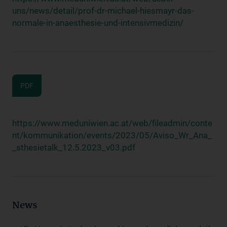
uns/news/detail/prof-dr-michael-hiesmayr-das-
normale-in-anaesthesie-und-intensivmedizin/
PDF
https://www.meduniwien.ac.at/web/fileadmin/conte
nt/kommunikation/events/2023/05/Aviso_Wr_Ana_
_sthesietalk_12.5.2023_v03.pdf
News