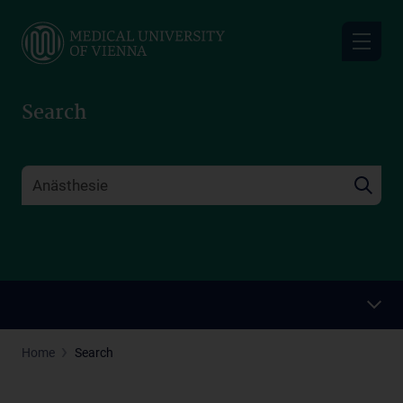
Skip
to
main
content
Search
Home
Search