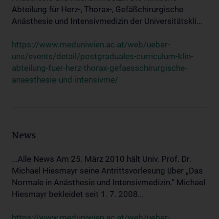
Abteilung für Herz-, Thorax-, Gefäßchirurgische
Anästhesie und Intensivmedizin der Universitätskli...
https://www.meduniwien.ac.at/web/ueber-
uns/events/detail/postgraduales-curriculum-klin-
abteilung-fuer-herz-thorax-gefaesschirurgische-
anaesthesie-und-intensivme/
News
...Alle News Am 25. März 2010 hält Univ. Prof. Dr.
Michael Hiesmayr seine Antrittsvorlesung über „Das
Normale in Anästhesie und Intensivmedizin.“ Michael
Hiesmayr bekleidet seit 1. 7. 2008...
https://www.meduniwien.ac.at/web/ueber-