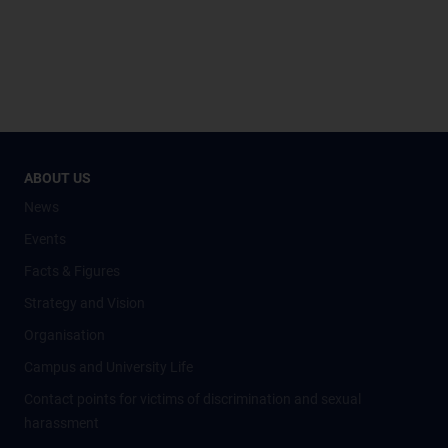
ABOUT US
News
Events
Facts & Figures
Strategy and Vision
Organisation
Campus and University Life
Contact points for victims of discrimination and sexual
harassment