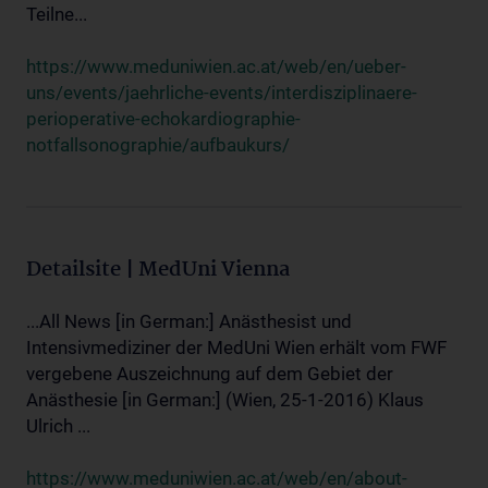
Teilne...
https://www.meduniwien.ac.at/web/en/ueber-
uns/events/jaehrliche-events/interdisziplinaere-
perioperative-echokardiographie-
notfallsonographie/aufbaukurs/
Detailsite | MedUni Vienna
...All News [in German:] Anästhesist und
Intensivmediziner der MedUni Wien erhält vom FWF
vergebene Auszeichnung auf dem Gebiet der
Anästhesie [in German:] (Wien, 25-1-2016) Klaus
Ulrich ...
https://www.meduniwien.ac.at/web/en/about-