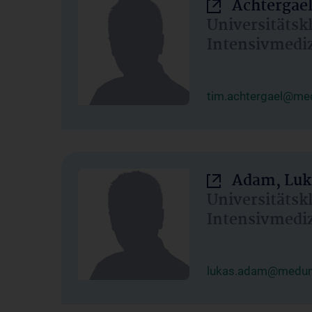
Achtergael
Universitätsk
Intensivmedi
tim.achtergael@med
Adam, Luk
Universitätsk
Intensivmedi
lukas.adam@meduni