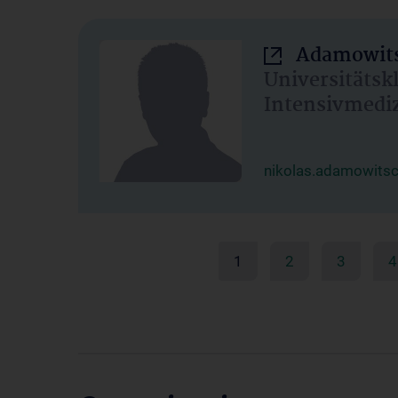
Adamowits
Universitätsk
Intensivmedi
nikolas.adamowits
1
2
3
4