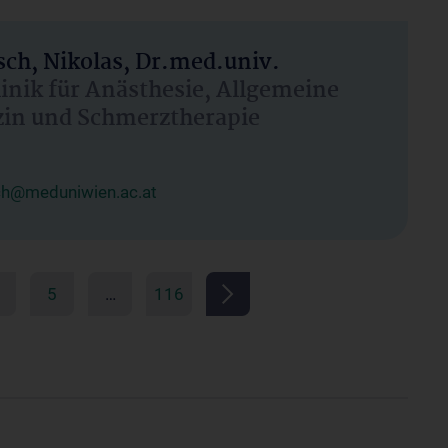
ch, Nikolas, Dr.med.univ.
linik für Anästhesie, Allgemeine
zin und Schmerztherapie
ch@meduniwien.ac.at
5
…
116