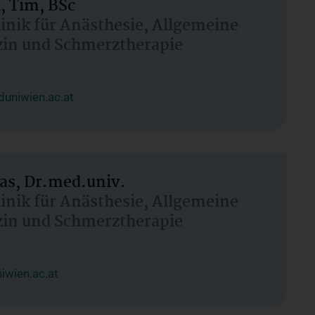
, Tim, BSc
linik für Anästhesie, Allgemeine
zin und Schmerztherapie
uniwien.ac.at
as, Dr.med.univ.
linik für Anästhesie, Allgemeine
zin und Schmerztherapie
wien.ac.at