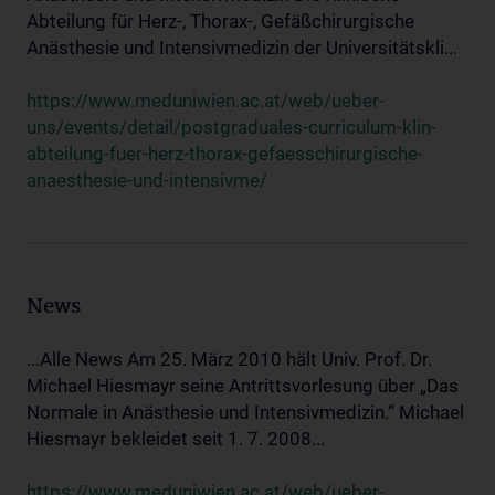
Abteilung für Herz-, Thorax-, Gefäßchirurgische
Anästhesie und Intensivmedizin der Universitätskli...
https://www.meduniwien.ac.at/web/ueber-
uns/events/detail/postgraduales-curriculum-klin-
abteilung-fuer-herz-thorax-gefaesschirurgische-
anaesthesie-und-intensivme/
News
...Alle News Am 25. März 2010 hält Univ. Prof. Dr.
Michael Hiesmayr seine Antrittsvorlesung über „Das
Normale in Anästhesie und Intensivmedizin.“ Michael
Hiesmayr bekleidet seit 1. 7. 2008...
https://www.meduniwien.ac.at/web/ueber-