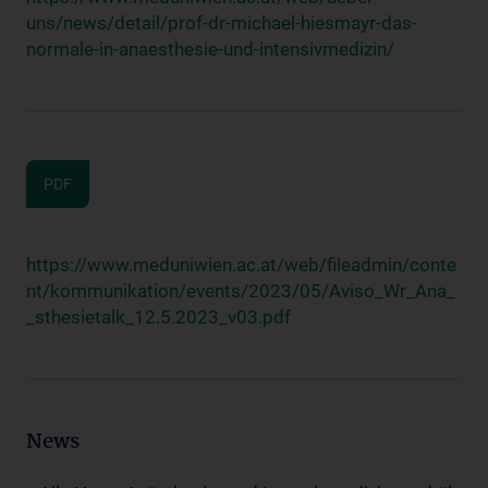
uns/news/detail/prof-dr-michael-hiesmayr-das-
normale-in-anaesthesie-und-intensivmedizin/
PDF
https://www.meduniwien.ac.at/web/fileadmin/conte
nt/kommunikation/events/2023/05/Aviso_Wr_Ana_
_sthesietalk_12.5.2023_v03.pdf
News