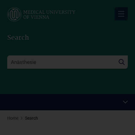
Skip
to
main
content
Search
Home
Search