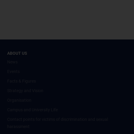
ABOUT US
News
Events
Facts & Figures
Strategy and Vision
Organisation
Campus and University Life
Contact points for victims of discrimination and sexual
harassment