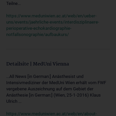
Teilne...
https://www.meduniwien.ac.at/web/en/ueber-
uns/events/jaehrliche-events/interdisziplinaere-
perioperative-echokardiographie-
notfallsonographie/aufbaukurs/
Detailsite | MedUni Vienna
...All News [in German:] Anästhesist und
Intensivmediziner der MedUni Wien erhält vom FWF
vergebene Auszeichnung auf dem Gebiet der
Anästhesie [in German:] (Wien, 25-1-2016) Klaus
Ulrich ...
https://www.meduniwien.ac.at/web/en/about-