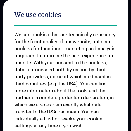
Postgraduate Trainings
We use cookies
Dual Career
Trusted Reseach - Research Security - Foreign Interference
We use cookies that are technically necessary
UNESCO Chair on Bioethics
for the functionality of our website, but also
MUVI
cookies for functional, marketing and analysis
purposes to optimise the user experience on
our site. With your consent to the cookies,
Connect with us
data is processed both by us and by third-
party providers, some of which are based in
third countries (e.g. the USA). You can find
more information about the tools and the
partners in our data protection declaration, in
which we also explain exactly what data
PRESSE
transfer to the USA can mean. You can
JOBS
individually adjust or revoke your cookie
MEDUNI SHOP
settings at any time if you wish.