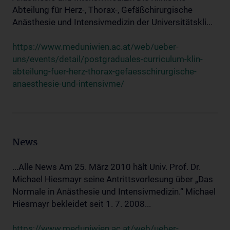
Abteilung für Herz-, Thorax-, Gefäßchirurgische
Anästhesie und Intensivmedizin der Universitätskli...
https://www.meduniwien.ac.at/web/ueber-
uns/events/detail/postgraduales-curriculum-klin-
abteilung-fuer-herz-thorax-gefaesschirurgische-
anaesthesie-und-intensivme/
News
...Alle News Am 25. März 2010 hält Univ. Prof. Dr.
Michael Hiesmayr seine Antrittsvorlesung über „Das
Normale in Anästhesie und Intensivmedizin.“ Michael
Hiesmayr bekleidet seit 1. 7. 2008...
https://www.meduniwien.ac.at/web/ueber-