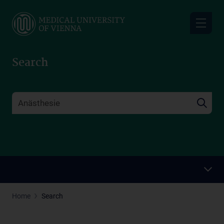
Skip
to
main
content
Search
Home
Search