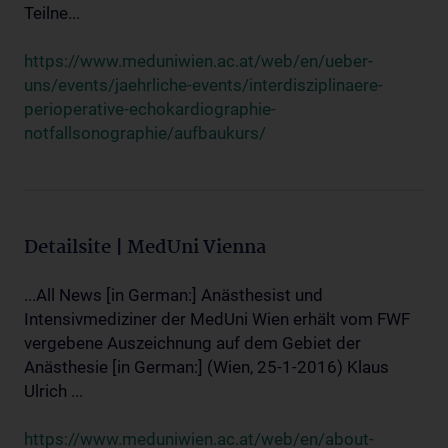
Teilne...
https://www.meduniwien.ac.at/web/en/ueber-
uns/events/jaehrliche-events/interdisziplinaere-
perioperative-echokardiographie-
notfallsonographie/aufbaukurs/
Detailsite | MedUni Vienna
...All News [in German:] Anästhesist und
Intensivmediziner der MedUni Wien erhält vom FWF
vergebene Auszeichnung auf dem Gebiet der
Anästhesie [in German:] (Wien, 25-1-2016) Klaus
Ulrich ...
https://www.meduniwien.ac.at/web/en/about-