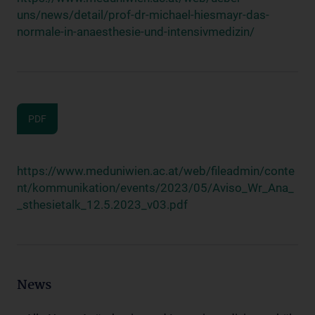
uns/news/detail/prof-dr-michael-hiesmayr-das-
normale-in-anaesthesie-und-intensivmedizin/
PDF
https://www.meduniwien.ac.at/web/fileadmin/conte
nt/kommunikation/events/2023/05/Aviso_Wr_Ana_
_sthesietalk_12.5.2023_v03.pdf
News