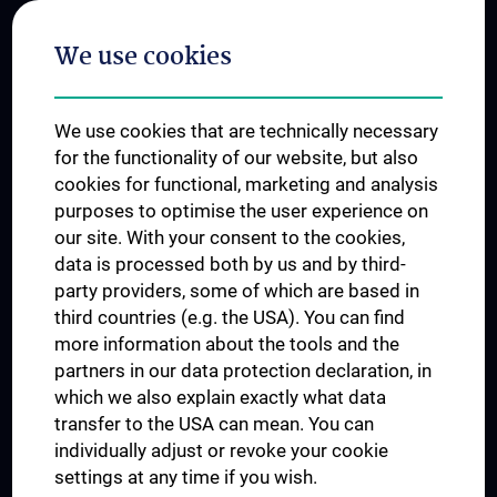
Postgraduate Trainings
We use cookies
Dual Career
Trusted Reseach - Research Security - Foreign Interference
We use cookies that are technically necessary
UNESCO Chair on Bioethics
for the functionality of our website, but also
MUVI
cookies for functional, marketing and analysis
purposes to optimise the user experience on
our site. With your consent to the cookies,
Connect with us
data is processed both by us and by third-
party providers, some of which are based in
third countries (e.g. the USA). You can find
more information about the tools and the
partners in our data protection declaration, in
which we also explain exactly what data
PRESSE
transfer to the USA can mean. You can
JOBS
individually adjust or revoke your cookie
MEDUNI SHOP
settings at any time if you wish.