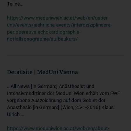
Teilne...
https://www.meduniwien.ac.at/web/en/ueber-
uns/events/jaehrliche-events/interdisziplinaere-
perioperative-echokardiographie-
notfallsonographie/aufbaukurs/
Detailsite | MedUni Vienna
...All News [in German:] Anästhesist und
Intensivmediziner der MedUni Wien erhält vom FWF
vergebene Auszeichnung auf dem Gebiet der
Anästhesie [in German:] (Wien, 25-1-2016) Klaus
Ulrich ...
https://www.meduniwien.ac.at/web/en/about-