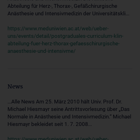
Abteilung für Herz-, Thorax-, Gefäßchirurgische
Anästhesie und Intensivmedizin der Universitätskli...
https://www.meduniwien.ac.at/web/ueber-
uns/events/detail/postgraduales-curriculum-klin-
abteilung-fuer-herz-thorax-gefaesschirurgische-
anaesthesie-und-intensivme/
News
...Alle News Am 25. März 2010 hält Univ. Prof. Dr.
Michael Hiesmayr seine Antrittsvorlesung über „Das
Normale in Anästhesie und Intensivmedizin.“ Michael
Hiesmayr bekleidet seit 1. 7. 2008...
https://www.meduniwien.ac.at/web/ueber-