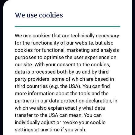
Postgraduate Trainings
We use cookies
Dual Career
Trusted Reseach - Research Security - Foreign Interference
We use cookies that are technically necessary
UNESCO Chair on Bioethics
for the functionality of our website, but also
MUVI
cookies for functional, marketing and analysis
purposes to optimise the user experience on
our site. With your consent to the cookies,
Connect with us
data is processed both by us and by third-
party providers, some of which are based in
third countries (e.g. the USA). You can find
more information about the tools and the
partners in our data protection declaration, in
which we also explain exactly what data
PRESSE
transfer to the USA can mean. You can
JOBS
individually adjust or revoke your cookie
MEDUNI SHOP
settings at any time if you wish.