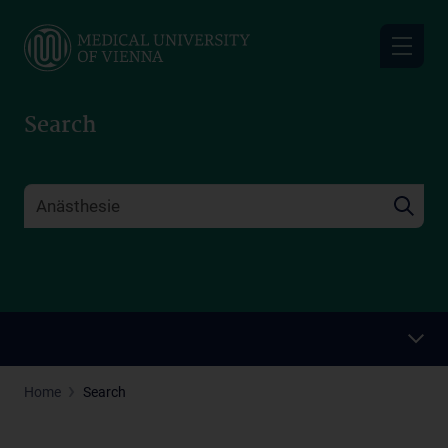
Skip
to
main
content
Search
Home
Search