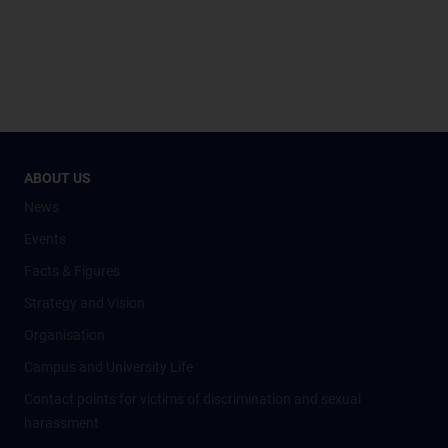
ABOUT US
News
Events
Facts & Figures
Strategy and Vision
Organisation
Campus and University Life
Contact points for victims of discrimination and sexual
harassment