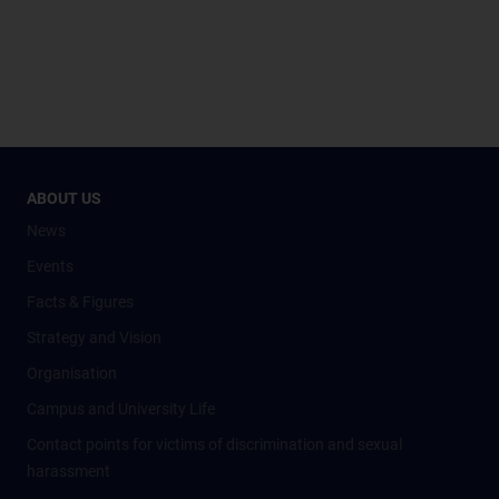
ABOUT US
News
Events
Facts & Figures
Strategy and Vision
Organisation
Campus and University Life
Contact points for victims of discrimination and sexual
harassment