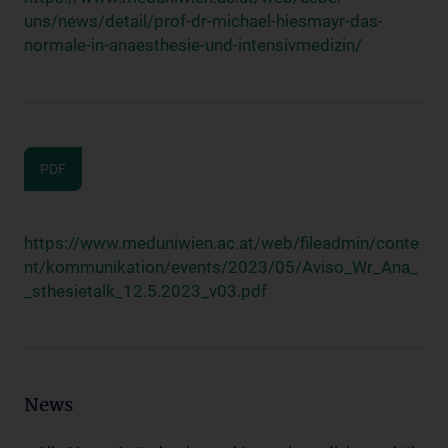
uns/news/detail/prof-dr-michael-hiesmayr-das-
normale-in-anaesthesie-und-intensivmedizin/
PDF
https://www.meduniwien.ac.at/web/fileadmin/conte
nt/kommunikation/events/2023/05/Aviso_Wr_Ana_
_sthesietalk_12.5.2023_v03.pdf
News