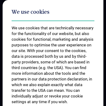
Postgraduate Trainings
We use cookies
Dual Career
Trusted Reseach - Research Security - Foreign Interference
We use cookies that are technically necessary
UNESCO Chair on Bioethics
for the functionality of our website, but also
MUVI
cookies for functional, marketing and analysis
purposes to optimise the user experience on
our site. With your consent to the cookies,
Connect with us
data is processed both by us and by third-
party providers, some of which are based in
third countries (e.g. the USA). You can find
more information about the tools and the
partners in our data protection declaration, in
which we also explain exactly what data
PRESSE
transfer to the USA can mean. You can
JOBS
individually adjust or revoke your cookie
MEDUNI SHOP
settings at any time if you wish.