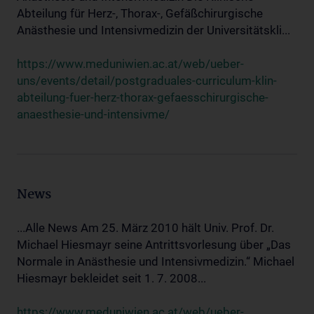
Abteilung für Herz-, Thorax-, Gefäßchirurgische
Anästhesie und Intensivmedizin der Universitätskli...
https://www.meduniwien.ac.at/web/ueber-
uns/events/detail/postgraduales-curriculum-klin-
abteilung-fuer-herz-thorax-gefaesschirurgische-
anaesthesie-und-intensivme/
News
...Alle News Am 25. März 2010 hält Univ. Prof. Dr.
Michael Hiesmayr seine Antrittsvorlesung über „Das
Normale in Anästhesie und Intensivmedizin.“ Michael
Hiesmayr bekleidet seit 1. 7. 2008...
https://www.meduniwien.ac.at/web/ueber-