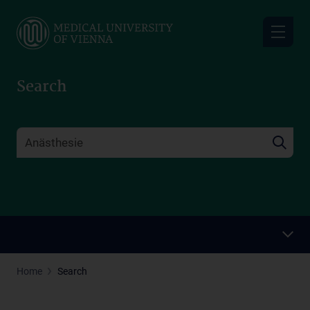
Skip
to
main
content
Search
Home
Search