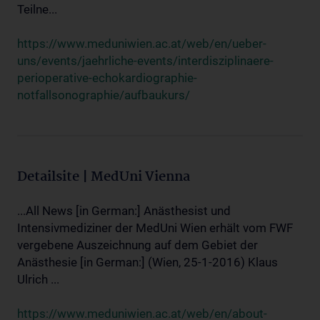
Teilne...
https://www.meduniwien.ac.at/web/en/ueber-
uns/events/jaehrliche-events/interdisziplinaere-
perioperative-echokardiographie-
notfallsonographie/aufbaukurs/
Detailsite | MedUni Vienna
...All News [in German:] Anästhesist und
Intensivmediziner der MedUni Wien erhält vom FWF
vergebene Auszeichnung auf dem Gebiet der
Anästhesie [in German:] (Wien, 25-1-2016) Klaus
Ulrich ...
https://www.meduniwien.ac.at/web/en/about-