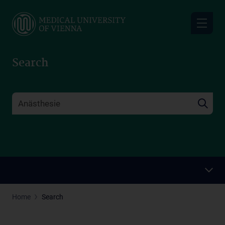
Skip
to
main
content
Search
Home
Search