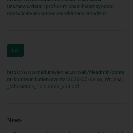
uns/news/detail/prof-dr-michael-hiesmayr-das-
normale-in-anaesthesie-und-intensivmedizin/
PDF
https://www.meduniwien.ac.at/web/fileadmin/conte
nt/kommunikation/events/2023/05/Aviso_Wr_Ana_
_sthesietalk_12.5.2023_v03.pdf
News