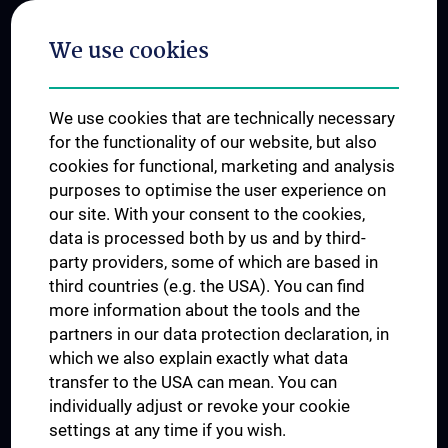
Postgraduate Trainings
We use cookies
Dual Career
Trusted Reseach - Research Security - Foreign Interference
We use cookies that are technically necessary
UNESCO Chair on Bioethics
for the functionality of our website, but also
MUVI
cookies for functional, marketing and analysis
purposes to optimise the user experience on
our site. With your consent to the cookies,
Connect with us
data is processed both by us and by third-
party providers, some of which are based in
third countries (e.g. the USA). You can find
more information about the tools and the
partners in our data protection declaration, in
which we also explain exactly what data
PRESSE
transfer to the USA can mean. You can
JOBS
individually adjust or revoke your cookie
MEDUNI SHOP
settings at any time if you wish.