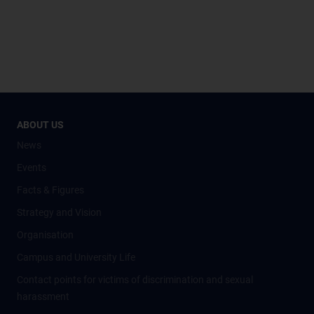
ABOUT US
News
Events
Facts & Figures
Strategy and Vision
Organisation
Campus and University Life
Contact points for victims of discrimination and sexual
harassment