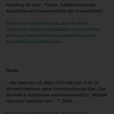
Abteilung für Herz-, Thorax-, Gefäßchirurgische
Anästhesie und Intensivmedizin der Universitätskli...
https://www.meduniwien.ac.at/web/ueber-
uns/events/detail/postgraduales-curriculum-klin-
abteilung-fuer-herz-thorax-gefaesschirurgische-
anaesthesie-und-intensivme/
News
...Alle News Am 25. März 2010 hält Univ. Prof. Dr.
Michael Hiesmayr seine Antrittsvorlesung über „Das
Normale in Anästhesie und Intensivmedizin.“ Michael
Hiesmayr bekleidet seit 1. 7. 2008...
https://www.meduniwien.ac.at/web/ueber-