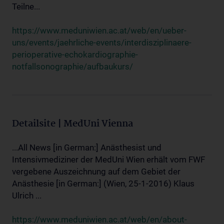
Teilne...
https://www.meduniwien.ac.at/web/en/ueber-
uns/events/jaehrliche-events/interdisziplinaere-
perioperative-echokardiographie-
notfallsonographie/aufbaukurs/
Detailsite | MedUni Vienna
...All News [in German:] Anästhesist und
Intensivmediziner der MedUni Wien erhält vom FWF
vergebene Auszeichnung auf dem Gebiet der
Anästhesie [in German:] (Wien, 25-1-2016) Klaus
Ulrich ...
https://www.meduniwien.ac.at/web/en/about-