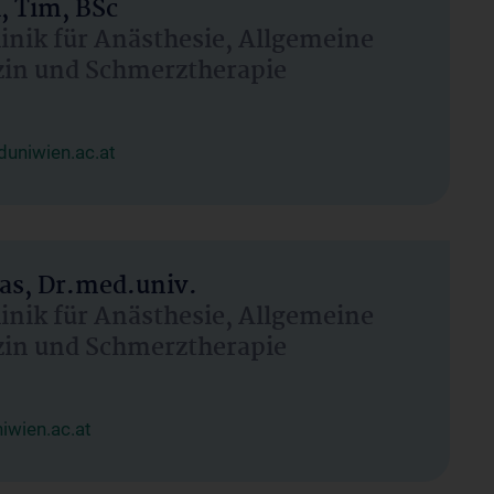
, Tim, BSc
linik für Anästhesie, Allgemeine
zin und Schmerztherapie
uniwien.ac.at
as, Dr.med.univ.
linik für Anästhesie, Allgemeine
zin und Schmerztherapie
wien.ac.at