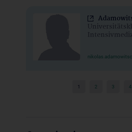
Adamowits
Universitätsk
Intensivmedi
nikolas.adamowits
1
2
3
4