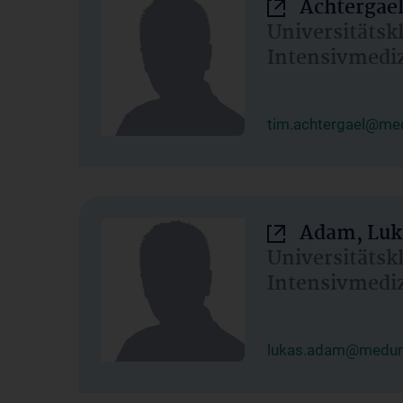
Achtergael
Universitätsk
Intensivmedi
tim.achtergael@med
Adam, Luk
Universitätsk
Intensivmedi
lukas.adam@meduni