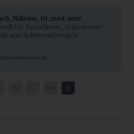
ch, Nikolas, Dr.med.univ.
linik für Anästhesie, Allgemeine
zin und Schmerztherapie
ch@meduniwien.ac.at
5
…
116