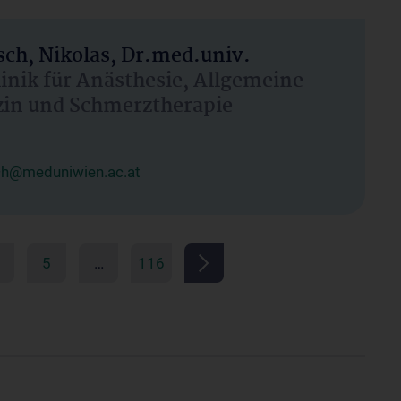
ch, Nikolas, Dr.med.univ.
linik für Anästhesie, Allgemeine
zin und Schmerztherapie
ch@meduniwien.ac.at
5
…
116