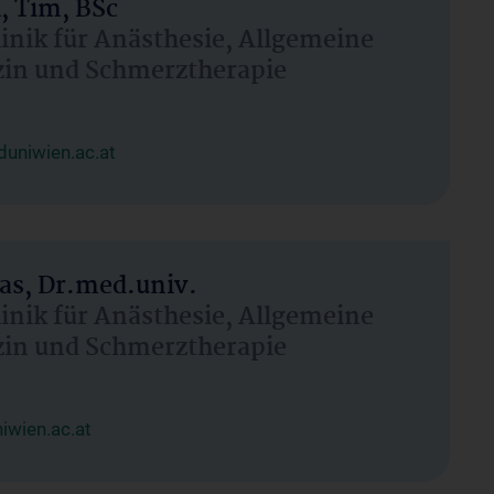
, Tim, BSc
linik für Anästhesie, Allgemeine
zin und Schmerztherapie
uniwien.ac.at
as, Dr.med.univ.
linik für Anästhesie, Allgemeine
zin und Schmerztherapie
wien.ac.at