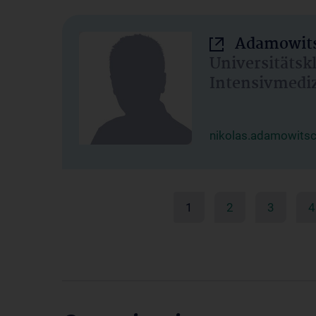
Adamowits
Universitätsk
Intensivmedi
nikolas.adamowits
1
2
3
4