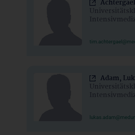
Achtergael
Universitätsk
Intensivmedi
tim.achtergael@med
Adam, Luk
Universitätsk
Intensivmedi
lukas.adam@meduni