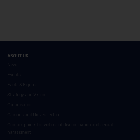
ABOUT US
News
Events
Facts & Figures
Strategy and Vision
Organisation
Campus and University Life
Contact points for victims of discrimination and sexual
harassment