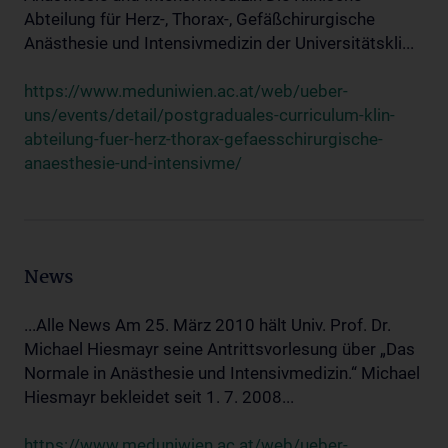
Abteilung für Herz-, Thorax-, Gefäßchirurgische
Anästhesie und Intensivmedizin der Universitätskli...
https://www.meduniwien.ac.at/web/ueber-
uns/events/detail/postgraduales-curriculum-klin-
abteilung-fuer-herz-thorax-gefaesschirurgische-
anaesthesie-und-intensivme/
News
...Alle News Am 25. März 2010 hält Univ. Prof. Dr.
Michael Hiesmayr seine Antrittsvorlesung über „Das
Normale in Anästhesie und Intensivmedizin.“ Michael
Hiesmayr bekleidet seit 1. 7. 2008...
https://www.meduniwien.ac.at/web/ueber-