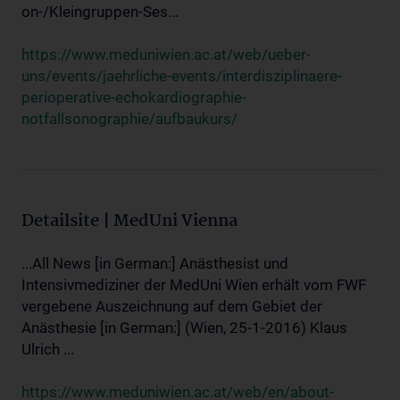
on-/Kleingruppen-Ses...
https://www.meduniwien.ac.at/web/ueber-
uns/events/jaehrliche-events/interdisziplinaere-
perioperative-echokardiographie-
notfallsonographie/aufbaukurs/
Detailsite | MedUni Vienna
...All News [in German:] Anästhesist und
Intensivmediziner der MedUni Wien erhält vom FWF
vergebene Auszeichnung auf dem Gebiet der
Anästhesie [in German:] (Wien, 25-1-2016) Klaus
Ulrich ...
https://www.meduniwien.ac.at/web/en/about-