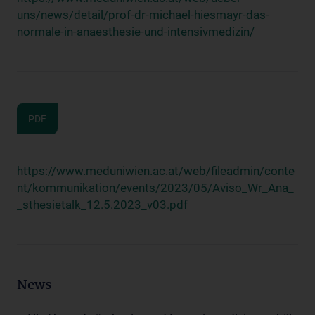
uns/news/detail/prof-dr-michael-hiesmayr-das-
normale-in-anaesthesie-und-intensivmedizin/
PDF
https://www.meduniwien.ac.at/web/fileadmin/conte
nt/kommunikation/events/2023/05/Aviso_Wr_Ana_
_sthesietalk_12.5.2023_v03.pdf
News