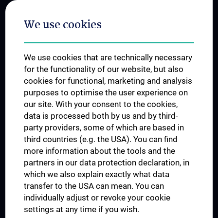
Postgraduate Trainings
We use cookies
Dual Career
Trusted Reseach - Research Security - Foreign Interference
We use cookies that are technically necessary
UNESCO Chair on Bioethics
for the functionality of our website, but also
MUVI
cookies for functional, marketing and analysis
purposes to optimise the user experience on
our site. With your consent to the cookies,
Connect with us
data is processed both by us and by third-
party providers, some of which are based in
third countries (e.g. the USA). You can find
more information about the tools and the
partners in our data protection declaration, in
which we also explain exactly what data
PRESSE
transfer to the USA can mean. You can
JOBS
individually adjust or revoke your cookie
MEDUNI SHOP
settings at any time if you wish.