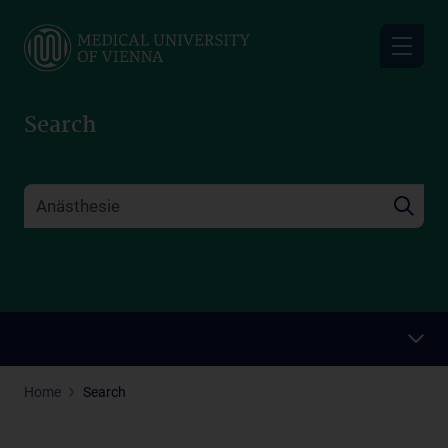
Skip
to
main
content
Search
Home
Search