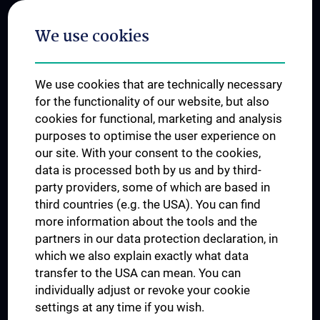
Postgraduate Trainings
We use cookies
Dual Career
Trusted Reseach - Research Security - Foreign Interference
We use cookies that are technically necessary
UNESCO Chair on Bioethics
for the functionality of our website, but also
MUVI
cookies for functional, marketing and analysis
purposes to optimise the user experience on
our site. With your consent to the cookies,
Connect with us
data is processed both by us and by third-
party providers, some of which are based in
third countries (e.g. the USA). You can find
more information about the tools and the
partners in our data protection declaration, in
which we also explain exactly what data
PRESSE
transfer to the USA can mean. You can
JOBS
individually adjust or revoke your cookie
MEDUNI SHOP
settings at any time if you wish.