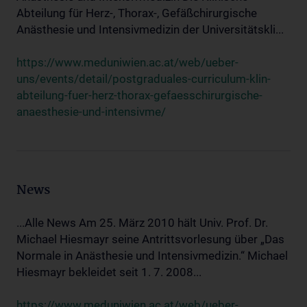
Abteilung für Herz-, Thorax-, Gefäßchirurgische
Anästhesie und Intensivmedizin der Universitätskli...
https://www.meduniwien.ac.at/web/ueber-
uns/events/detail/postgraduales-curriculum-klin-
abteilung-fuer-herz-thorax-gefaesschirurgische-
anaesthesie-und-intensivme/
News
...Alle News Am 25. März 2010 hält Univ. Prof. Dr.
Michael Hiesmayr seine Antrittsvorlesung über „Das
Normale in Anästhesie und Intensivmedizin.“ Michael
Hiesmayr bekleidet seit 1. 7. 2008...
https://www.meduniwien.ac.at/web/ueber-