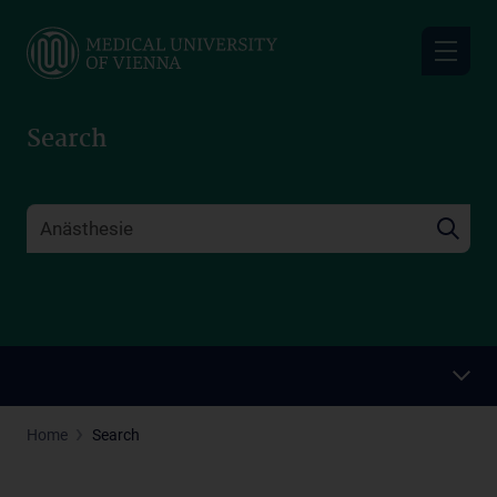
Skip
to
main
content
Search
Home
Search