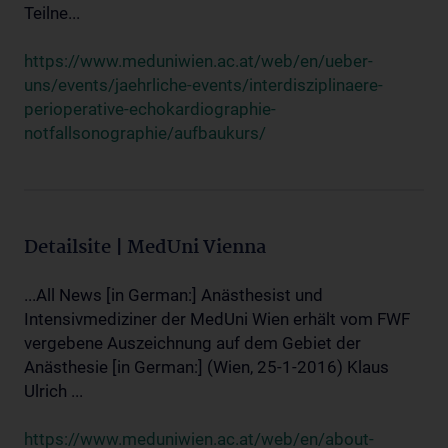
Teilne...
https://www.meduniwien.ac.at/web/en/ueber-
uns/events/jaehrliche-events/interdisziplinaere-
perioperative-echokardiographie-
notfallsonographie/aufbaukurs/
Detailsite | MedUni Vienna
...All News [in German:] Anästhesist und
Intensivmediziner der MedUni Wien erhält vom FWF
vergebene Auszeichnung auf dem Gebiet der
Anästhesie [in German:] (Wien, 25-1-2016) Klaus
Ulrich ...
https://www.meduniwien.ac.at/web/en/about-