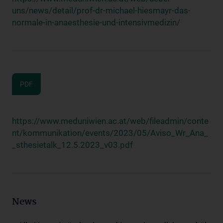
uns/news/detail/prof-dr-michael-hiesmayr-das-
normale-in-anaesthesie-und-intensivmedizin/
PDF
https://www.meduniwien.ac.at/web/fileadmin/conte
nt/kommunikation/events/2023/05/Aviso_Wr_Ana_
_sthesietalk_12.5.2023_v03.pdf
News