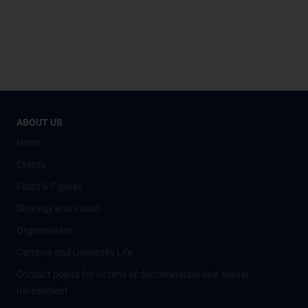
ABOUT US
News
Events
Facts & Figures
Strategy and Vision
Organisation
Campus and University Life
Contact points for victims of discrimination and sexual
harassment