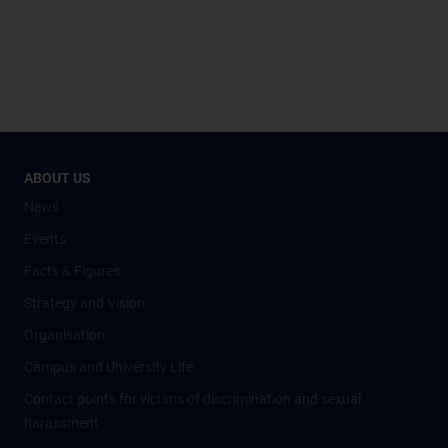
ABOUT US
News
Events
Facts & Figures
Strategy and Vision
Organisation
Campus and University Life
Contact points for victims of discrimination and sexual
harassment