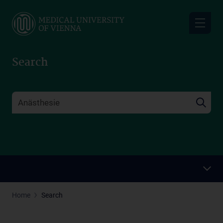
Skip
to
main
content
Search
Home
Search