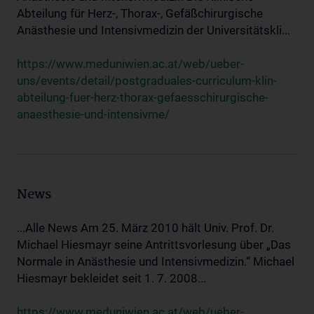
Abteilung für Herz-, Thorax-, Gefäßchirurgische
Anästhesie und Intensivmedizin der Universitätskli...
https://www.meduniwien.ac.at/web/ueber-
uns/events/detail/postgraduales-curriculum-klin-
abteilung-fuer-herz-thorax-gefaesschirurgische-
anaesthesie-und-intensivme/
News
...Alle News Am 25. März 2010 hält Univ. Prof. Dr.
Michael Hiesmayr seine Antrittsvorlesung über „Das
Normale in Anästhesie und Intensivmedizin.“ Michael
Hiesmayr bekleidet seit 1. 7. 2008...
https://www.meduniwien.ac.at/web/ueber-