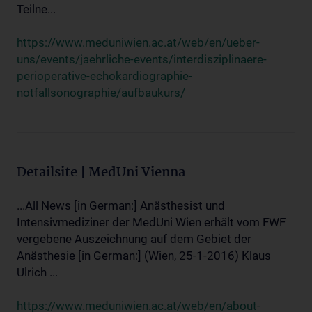
Teilne...
https://www.meduniwien.ac.at/web/en/ueber-
uns/events/jaehrliche-events/interdisziplinaere-
perioperative-echokardiographie-
notfallsonographie/aufbaukurs/
Detailsite | MedUni Vienna
...All News [in German:] Anästhesist und
Intensivmediziner der MedUni Wien erhält vom FWF
vergebene Auszeichnung auf dem Gebiet der
Anästhesie [in German:] (Wien, 25-1-2016) Klaus
Ulrich ...
https://www.meduniwien.ac.at/web/en/about-