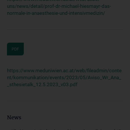
uns/news/detail/prof-dr-michael-hiesmayr-das-
normale-in-anaesthesie-und-intensivmedizin/
PDF
https://www.meduniwien.ac.at/web/fileadmin/conte
nt/kommunikation/events/2023/05/Aviso_Wr_Ana_
_sthesietalk_12.5.2023_v03.pdf
News