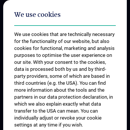
Postgraduate Trainings
We use cookies
Dual Career
Trusted Reseach - Research Security - Foreign Interference
We use cookies that are technically necessary
UNESCO Chair on Bioethics
for the functionality of our website, but also
MUVI
cookies for functional, marketing and analysis
purposes to optimise the user experience on
our site. With your consent to the cookies,
Connect with us
data is processed both by us and by third-
party providers, some of which are based in
third countries (e.g. the USA). You can find
more information about the tools and the
partners in our data protection declaration, in
which we also explain exactly what data
PRESSE
transfer to the USA can mean. You can
JOBS
individually adjust or revoke your cookie
MEDUNI SHOP
settings at any time if you wish.