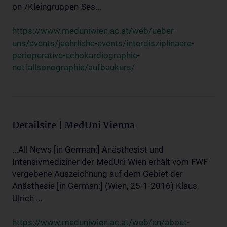
on-/Kleingruppen-Ses...
https://www.meduniwien.ac.at/web/ueber-
uns/events/jaehrliche-events/interdisziplinaere-
perioperative-echokardiographie-
notfallsonographie/aufbaukurs/
Detailsite | MedUni Vienna
...All News [in German:] Anästhesist und
Intensivmediziner der MedUni Wien erhält vom FWF
vergebene Auszeichnung auf dem Gebiet der
Anästhesie [in German:] (Wien, 25-1-2016) Klaus
Ulrich ...
https://www.meduniwien.ac.at/web/en/about-