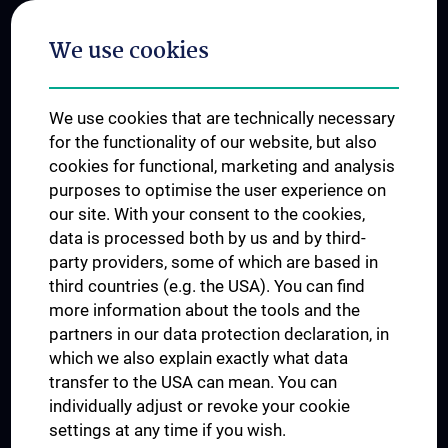
Postgraduate Trainings
We use cookies
Dual Career
Trusted Reseach - Research Security - Foreign Interference
We use cookies that are technically necessary
UNESCO Chair on Bioethics
for the functionality of our website, but also
MUVI
cookies for functional, marketing and analysis
purposes to optimise the user experience on
our site. With your consent to the cookies,
Connect with us
data is processed both by us and by third-
party providers, some of which are based in
third countries (e.g. the USA). You can find
more information about the tools and the
partners in our data protection declaration, in
which we also explain exactly what data
PRESSE
transfer to the USA can mean. You can
JOBS
individually adjust or revoke your cookie
MEDUNI SHOP
settings at any time if you wish.