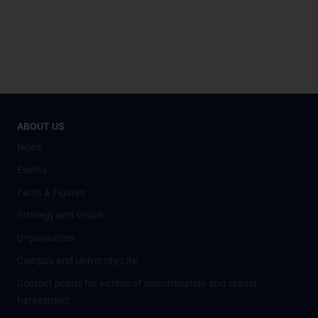
ABOUT US
News
Events
Facts & Figures
Strategy and Vision
Organisation
Campus and University Life
Contact points for victims of discrimination and sexual
harassment