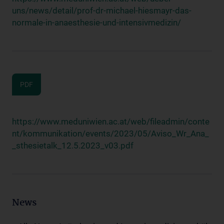
uns/news/detail/prof-dr-michael-hiesmayr-das-
normale-in-anaesthesie-und-intensivmedizin/
PDF
https://www.meduniwien.ac.at/web/fileadmin/conte
nt/kommunikation/events/2023/05/Aviso_Wr_Ana_
_sthesietalk_12.5.2023_v03.pdf
News