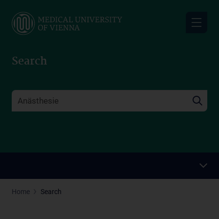
Skip
to
main
content
Search
Home
Search