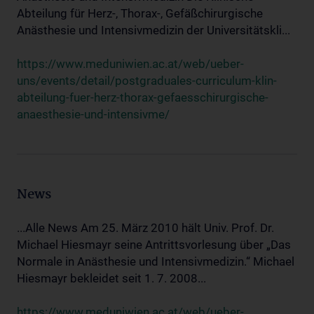
Abteilung für Herz-, Thorax-, Gefäßchirurgische
Anästhesie und Intensivmedizin der Universitätskli...
https://www.meduniwien.ac.at/web/ueber-
uns/events/detail/postgraduales-curriculum-klin-
abteilung-fuer-herz-thorax-gefaesschirurgische-
anaesthesie-und-intensivme/
News
...Alle News Am 25. März 2010 hält Univ. Prof. Dr.
Michael Hiesmayr seine Antrittsvorlesung über „Das
Normale in Anästhesie und Intensivmedizin.“ Michael
Hiesmayr bekleidet seit 1. 7. 2008...
https://www.meduniwien.ac.at/web/ueber-